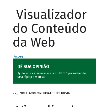
Visualizador
do Conteúdo
da Web
Ações
DÊ SUA OPINIÃO
Ajude-nos a aprimorar o site do BNDES preenchendo
uma rápida
pesquisa
.
Z7_L9KEH4O0LORH80ALCLTPF80SI6