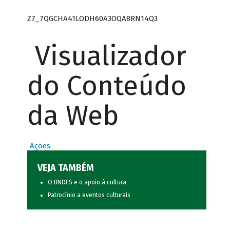
Z7_7QGCHA41LODH60A3OQA8RN14Q3
Visualizador
do Conteúdo
da Web
Ações
VEJA TAMBÉM
O BNDES e o apoio à cultura
Patrocínio a eventos culturais