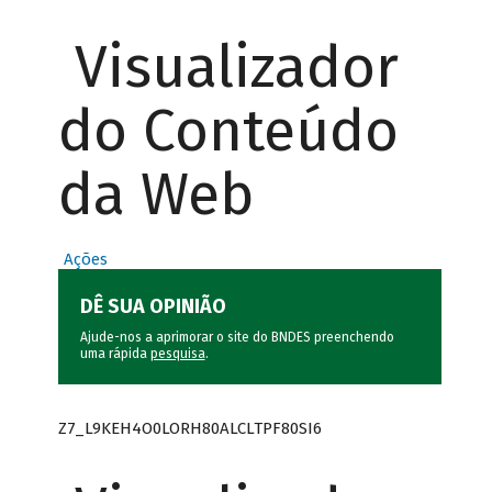
Visualizador
do Conteúdo
da Web
Ações
DÊ SUA OPINIÃO
Ajude-nos a aprimorar o site do BNDES preenchendo
uma rápida
pesquisa
.
Z7_L9KEH4O0LORH80ALCLTPF80SI6