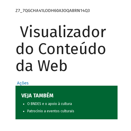
Z7_7QGCHA41LODH60A3OQA8RN14Q3
Visualizador
do Conteúdo
da Web
Ações
VEJA TAMBÉM
O BNDES e o apoio à cultura
Patrocínio a eventos culturais