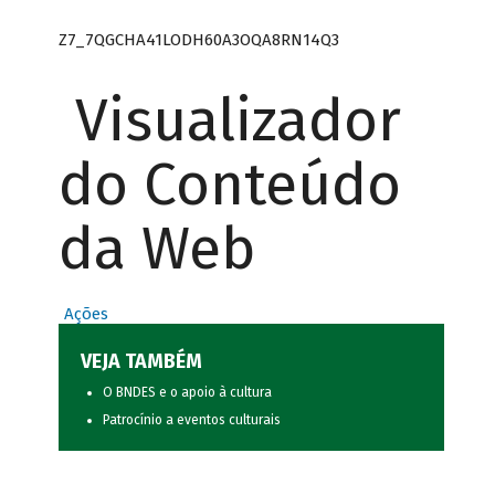
Z7_7QGCHA41LODH60A3OQA8RN14Q3
Visualizador
do Conteúdo
da Web
Ações
VEJA TAMBÉM
O BNDES e o apoio à cultura
Patrocínio a eventos culturais