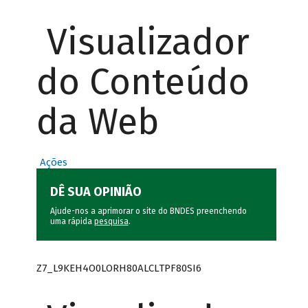
Visualizador
do Conteúdo
da Web
Ações
DÊ SUA OPINIÃO
Ajude-nos a aprimorar o site do BNDES preenchendo
uma rápida
pesquisa
.
Z7_L9KEH4O0LORH80ALCLTPF80SI6