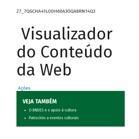
Z7_7QGCHA41LODH60A3OQA8RN14Q3
Visualizador
do Conteúdo
da Web
Ações
VEJA TAMBÉM
O BNDES e o apoio à cultura
Patrocínio a eventos culturais