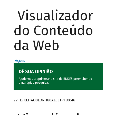
Visualizador
do Conteúdo
da Web
Ações
DÊ SUA OPINIÃO
Ajude-nos a aprimorar o site do BNDES preenchendo
uma rápida
pesquisa
.
Z7_L9KEH4O0LORH80ALCLTPF80SI6