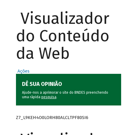
Visualizador
do Conteúdo
da Web
Ações
DÊ SUA OPINIÃO
Ajude-nos a aprimorar o site do BNDES preenchendo
uma rápida
pesquisa
.
Z7_L9KEH4O0LORH80ALCLTPF80SI6