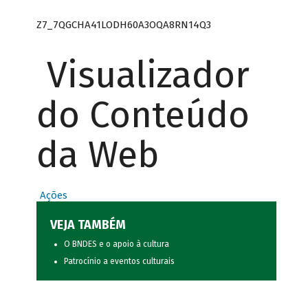
Z7_7QGCHA41LODH60A3OQA8RN14Q3
Visualizador
do Conteúdo
da Web
Ações
VEJA TAMBÉM
O BNDES e o apoio à cultura
Patrocínio a eventos culturais