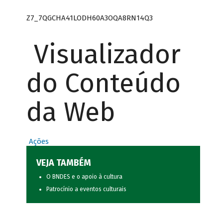
Z7_7QGCHA41LODH60A3OQA8RN14Q3
Visualizador
do Conteúdo
da Web
Ações
VEJA TAMBÉM
O BNDES e o apoio à cultura
Patrocínio a eventos culturais