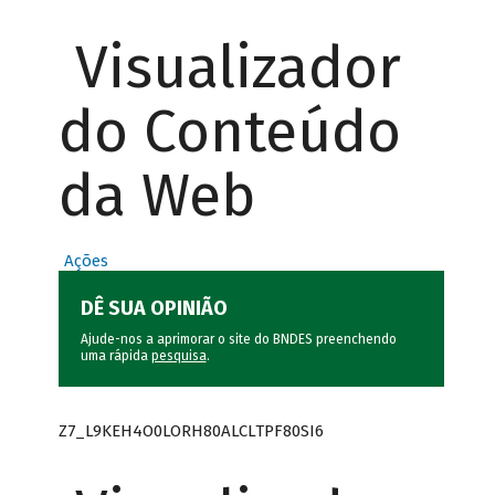
Visualizador
do Conteúdo
da Web
Ações
DÊ SUA OPINIÃO
Ajude-nos a aprimorar o site do BNDES preenchendo
uma rápida
pesquisa
.
Z7_L9KEH4O0LORH80ALCLTPF80SI6