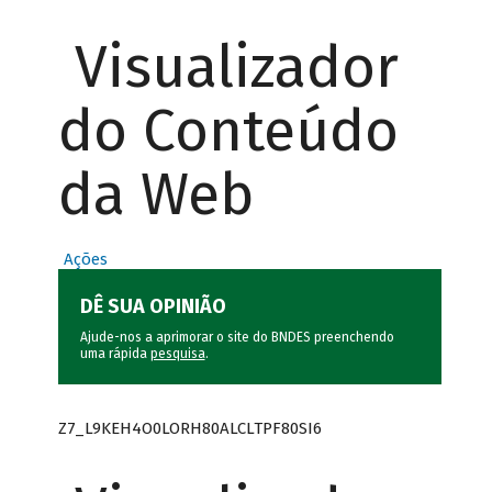
Visualizador
do Conteúdo
da Web
Ações
DÊ SUA OPINIÃO
Ajude-nos a aprimorar o site do BNDES preenchendo
uma rápida
pesquisa
.
Z7_L9KEH4O0LORH80ALCLTPF80SI6