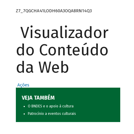
Z7_7QGCHA41LODH60A3OQA8RN14Q3
Visualizador
do Conteúdo
da Web
Ações
VEJA TAMBÉM
O BNDES e o apoio à cultura
Patrocínio a eventos culturais