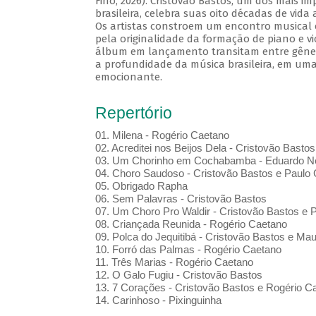
Fino, 2026). Cristovão Bastos, um dos mais i
brasileira, celebra suas oito décadas de vida
Os artistas constroem um encontro musical 
pela originalidade da formação de piano e vi
álbum em lançamento transitam entre gênero
a profundidade da música brasileira, em uma
emocionante.
Repertório
01. Milena - Rogério Caetano
02. Acreditei nos Beijos Dela - Cristovão Bastos
03. Um Chorinho em Cochabamba - Eduardo Ne
04. Choro Saudoso - Cristovão Bastos e Paulo 
05. Obrigado Rapha
06. Sem Palavras - Cristovão Bastos
07. Um Choro Pro Waldir - Cristovão Bastos e P
08. Criançada Reunida - Rogério Caetano
09. Polca do Jequitibá - Cristovão Bastos e Maur
10. Forró das Palmas - Rogério Caetano
11. Três Marias - Rogério Caetano
12. O Galo Fugiu - Cristovão Bastos
13. 7 Corações - Cristovão Bastos e Rogério C
14. Carinhoso - Pixinguinha