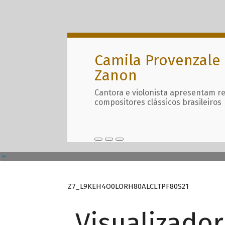
Camila Provenzale 
Zanon
Cantora e violonista apresentam r
compositores clássicos brasileiros
Z7_L9KEH4O0LORH80ALCLTPF80S21
Visualizado