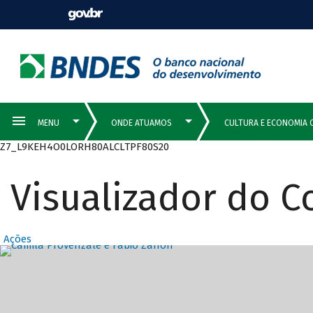
Z7_L9KEH4O0LORH80ALCLTPF80S20
Visualizador do 
Ações
Destaques Prin