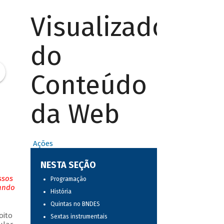
Visualizador
do
Conteúdo
da Web
Ações
NESTA SEÇÃO
ssos
Programação
tando
História
Quintas no BNDES
oito
Sextas instrumentais