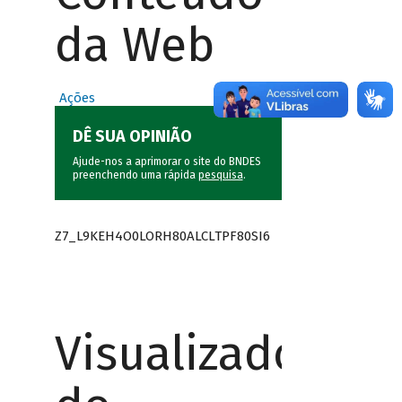
da Web
Ações
DÊ SUA OPINIÃO
Ajude-nos a aprimorar o site do BNDES
preenchendo uma rápida
pesquisa
.
Z7_L9KEH4O0LORH80ALCLTPF80SI6
Visualizador