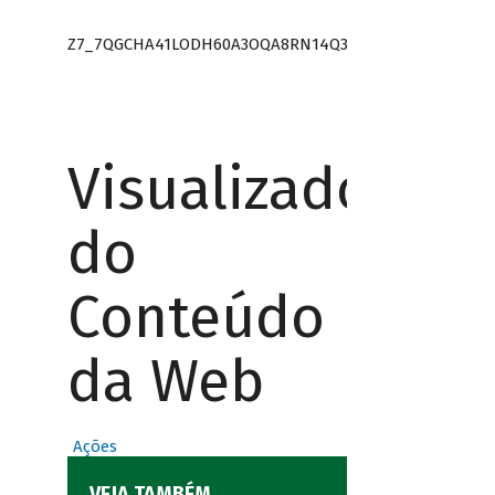
Z7_7QGCHA41LODH60A3OQA8RN14Q3
Visualizador
do
Conteúdo
da Web
Ações
VEJA TAMBÉM