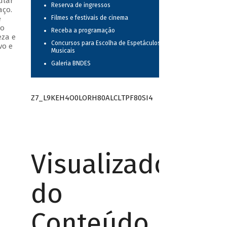
ular
Reserva de ingressos
aço.
e
Filmes e festivais de cinema
do
Receba a programação
eza e
Concursos para Escolha de Espetáculos
vo e
Musicais
Galeria BNDES
Z7_L9KEH4O0LORH80ALCLTPF80SI4
Visualizador
do
Conteúdo