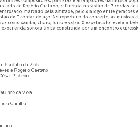
mportantes compositores, pianistas e arranjadores da música pop
 ao lado de Rogério Caetano, referência no violão de 7 cordas de 
entrosado, marcado pela amizade, pelo diálogo entre gerações 
olão de 7 cordas de aço. No repertório do concerto, as músicas 
s como samba, choro, forró e valsa. O espetáculo revela a bel
 experiência sonora única construída por um encontro expressi
 e Paulinho da Viola
ves e Rogério Caetano
César Pinheiro
aulinho da Viola
ício Carrilho
aetano