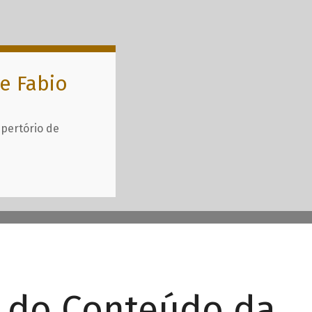
e Fabio
epertório de
r do Conteúdo da