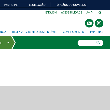
PARTICIPE
LEGISLAÇÃO
ÓRGÃOS DO GOVERNO
⁣
ENGLISH
ACESSIBILIDADE
A+
A-
NCIA
DESENVOLVIMENTO SUSTENTÁVEL
CONHECIMENTO
IMPRENSA
Busca
gem de tela