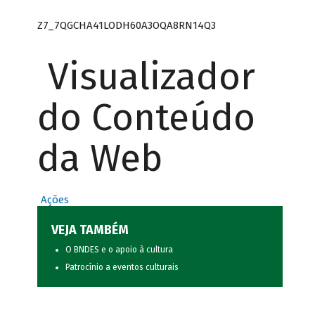
Z7_7QGCHA41LODH60A3OQA8RN14Q3
Visualizador
do Conteúdo
da Web
Ações
VEJA TAMBÉM
O BNDES e o apoio à cultura
Patrocínio a eventos culturais