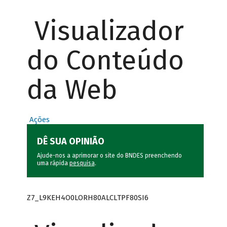
Visualizador
do Conteúdo
da Web
Ações
DÊ SUA OPINIÃO
Ajude-nos a aprimorar o site do BNDES preenchendo
uma rápida
pesquisa
.
Z7_L9KEH4O0LORH80ALCLTPF80SI6