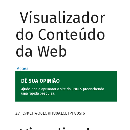
Visualizador
do Conteúdo
da Web
Ações
DÊ SUA OPINIÃO
Ajude-nos a aprimorar o site do BNDES preenchendo
uma rápida
pesquisa
.
Z7_L9KEH4O0LORH80ALCLTPF80SI6