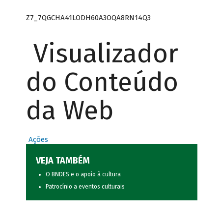
Z7_7QGCHA41LODH60A3OQA8RN14Q3
Visualizador
do Conteúdo
da Web
Ações
VEJA TAMBÉM
O BNDES e o apoio à cultura
Patrocínio a eventos culturais