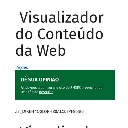
Visualizador
do Conteúdo
da Web
Ações
DÊ SUA OPINIÃO
Ajude-nos a aprimorar o site do BNDES preenchendo
uma rápida
pesquisa
.
Z7_L9KEH4O0LORH80ALCLTPF80SI6