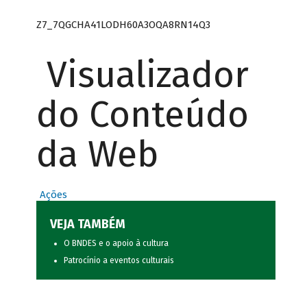
Z7_7QGCHA41LODH60A3OQA8RN14Q3
Visualizador
do Conteúdo
da Web
Ações
VEJA TAMBÉM
O BNDES e o apoio à cultura
Patrocínio a eventos culturais