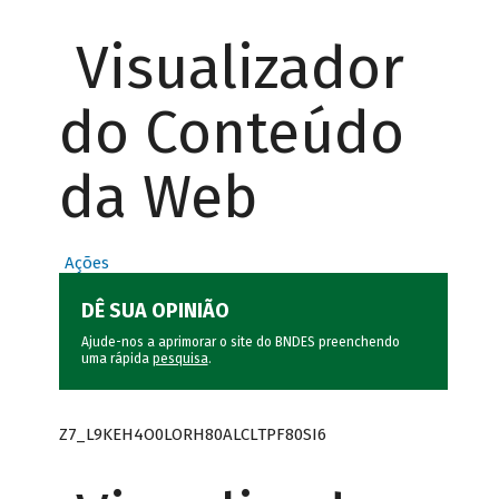
Visualizador
do Conteúdo
da Web
Ações
DÊ SUA OPINIÃO
Ajude-nos a aprimorar o site do BNDES preenchendo
uma rápida
pesquisa
.
Z7_L9KEH4O0LORH80ALCLTPF80SI6