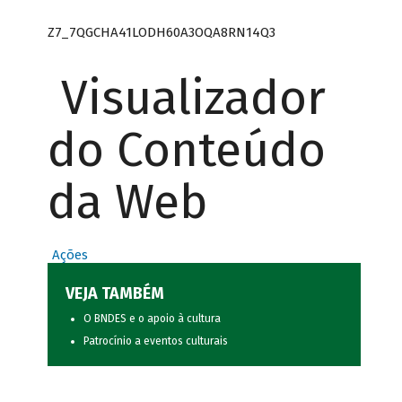
Z7_7QGCHA41LODH60A3OQA8RN14Q3
Visualizador
do Conteúdo
da Web
Ações
VEJA TAMBÉM
O BNDES e o apoio à cultura
Patrocínio a eventos culturais