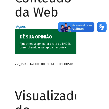
da Web
Ações
DÊ SUA OPINIÃO
Ajude-nos a aprimorar o site do BNDES
preenchendo uma rápida
pesquisa
.
Z7_L9KEH4O0LORH80ALCLTPF80SI6
Visualizador