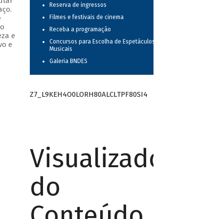
ular
Reserva de ingressos
aço.
e
Filmes e festivais de cinema
do
Receba a programação
eza e
Concursos para Escolha de Espetáculos
vo e
Musicais
Galeria BNDES
Z7_L9KEH4O0LORH80ALCLTPF80SI4
Visualizador
do
Conteúdo