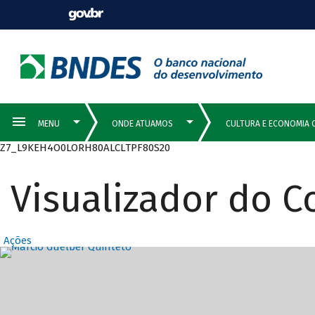
Z7_L9KEH4O0LORH80ALCLTPF80S20
Visualizador do 
Ações
Destaques Prin