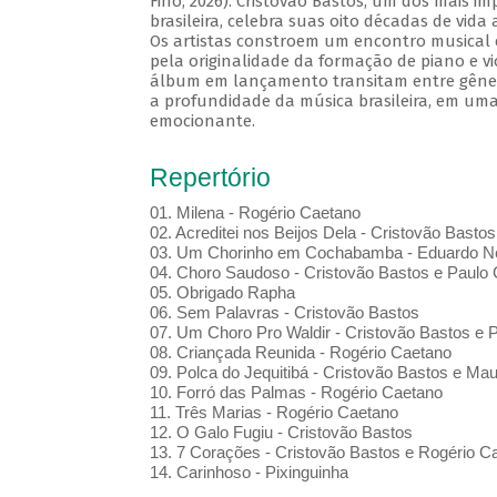
Fino, 2026). Cristovão Bastos, um dos mais i
brasileira, celebra suas oito décadas de vida
Os artistas constroem um encontro musical 
pela originalidade da formação de piano e vi
álbum em lançamento transitam entre gênero
a profundidade da música brasileira, em uma
emocionante.
Repertório
01. Milena - Rogério Caetano
02. Acreditei nos Beijos Dela - Cristovão Bastos
03. Um Chorinho em Cochabamba - Eduardo Ne
04. Choro Saudoso - Cristovão Bastos e Paulo 
05. Obrigado Rapha
06. Sem Palavras - Cristovão Bastos
07. Um Choro Pro Waldir - Cristovão Bastos e P
08. Criançada Reunida - Rogério Caetano
09. Polca do Jequitibá - Cristovão Bastos e Maur
10. Forró das Palmas - Rogério Caetano
11. Três Marias - Rogério Caetano
12. O Galo Fugiu - Cristovão Bastos
13. 7 Corações - Cristovão Bastos e Rogério C
14. Carinhoso - Pixinguinha