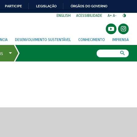
PARTICIPE
LEGISLAÇÃO
ÓRGÃOS DO GOVERNO
⁣
ENGLISH
ACESSIBILIDADE
A+
A-
NCIA
DESENVOLVIMENTO SUSTENTÁVEL
CONHECIMENTO
IMPRENSA
Busca
gem de tela