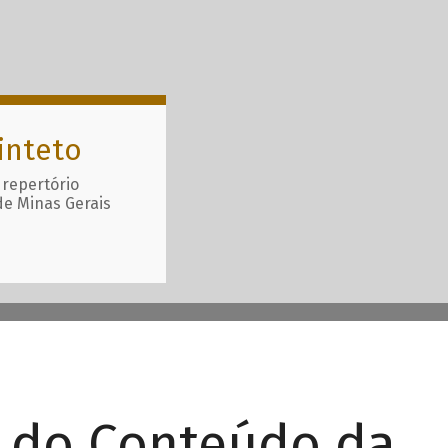
inteto
 repertório
de Minas Gerais
r do Conteúdo da