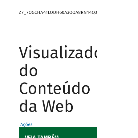
Z7_7QGCHA41LODH60A3OQA8RN14Q3
Visualizador
do
Conteúdo
da Web
Ações
VEJA TAMBÉM