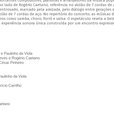
mportantes compositores, pianistas e arranjadores da música pop
 ao lado de Rogério Caetano, referência no violão de 7 cordas de 
entrosado, marcado pela amizade, pelo diálogo entre gerações 
olão de 7 cordas de aço. No repertório do concerto, as músicas 
s como samba, choro, forró e valsa. O espetáculo revela a bel
 experiência sonora única construída por um encontro expressi
 e Paulinho da Viola
ves e Rogério Caetano
César Pinheiro
aulinho da Viola
ício Carrilho
aetano