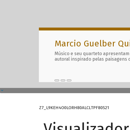
Marcio Guelber Qu
Músico e seu quarteto apresentam
autoral inspirado pelas paisagens 
Z7_L9KEH4O0LORH80ALCLTPF80S21
Visualizado