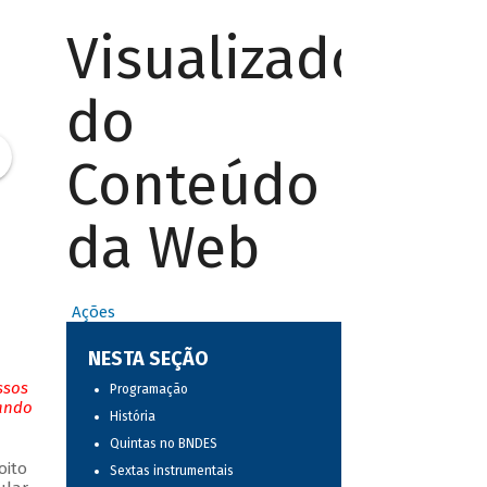
Visualizador
do
Conteúdo
da Web
Ações
NESTA SEÇÃO
ssos
Programação
tando
História
Quintas no BNDES
oito
Sextas instrumentais