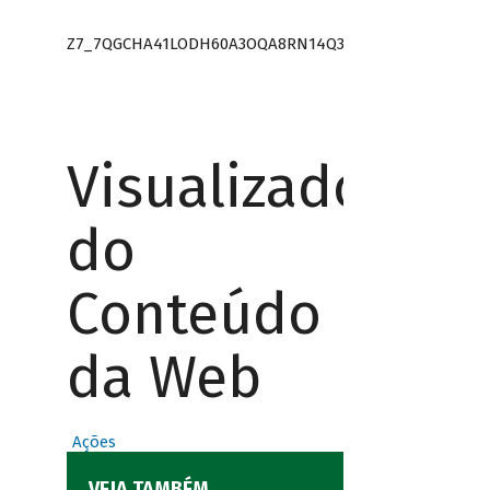
Z7_7QGCHA41LODH60A3OQA8RN14Q3
Visualizador
do
Conteúdo
da Web
Ações
VEJA TAMBÉM