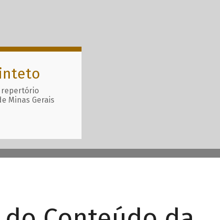
inteto
 repertório
de Minas Gerais
r do Conteúdo da