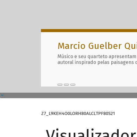
Marcio Guelber Qu
Músico e seu quarteto apresentam
autoral inspirado pelas paisagens 
Z7_L9KEH4O0LORH80ALCLTPF80S21
Visualizado