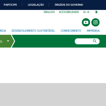
PARTICIPE
LEGISLAÇÃO
ÓRGÃOS DO GOVERNO
⁣
ENGLISH
ACESSIBILIDADE
A+
A-
NCIA
DESENVOLVIMENTO SUSTENTÁVEL
CONHECIMENTO
IMPRENSA
Busca
gem de tela