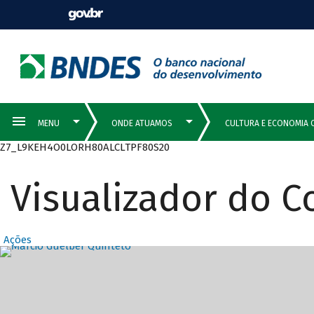
Z7_L9KEH4O0LORH80ALCLTPF80S20
Visualizador do 
Ações
Destaques Prin