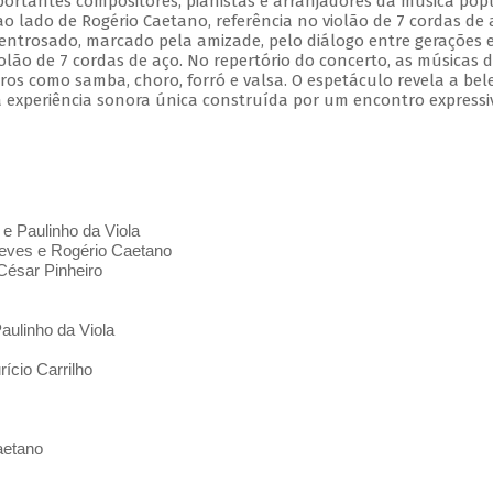
mportantes compositores, pianistas e arranjadores da música pop
 ao lado de Rogério Caetano, referência no violão de 7 cordas de 
entrosado, marcado pela amizade, pelo diálogo entre gerações 
olão de 7 cordas de aço. No repertório do concerto, as músicas 
s como samba, choro, forró e valsa. O espetáculo revela a bel
 experiência sonora única construída por um encontro expressi
 e Paulinho da Viola
ves e Rogério Caetano
César Pinheiro
aulinho da Viola
ício Carrilho
aetano