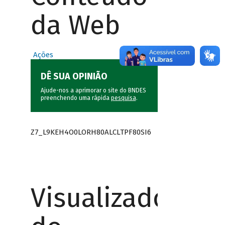
da Web
Ações
DÊ SUA OPINIÃO
Ajude-nos a aprimorar o site do BNDES
preenchendo uma rápida
pesquisa
.
Z7_L9KEH4O0LORH80ALCLTPF80SI6
Visualizador