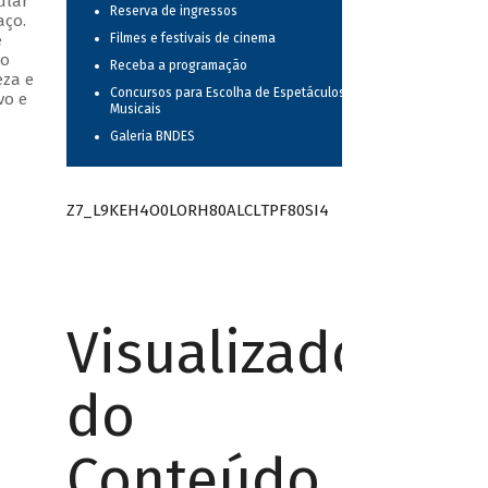
ular
Reserva de ingressos
aço.
e
Filmes e festivais de cinema
do
Receba a programação
eza e
Concursos para Escolha de Espetáculos
vo e
Musicais
Galeria BNDES
Z7_L9KEH4O0LORH80ALCLTPF80SI4
Visualizador
do
Conteúdo