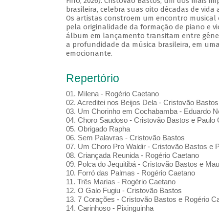
Fino, 2026). Cristovão Bastos, um dos mais i
brasileira, celebra suas oito décadas de vida
Os artistas constroem um encontro musical 
pela originalidade da formação de piano e vi
álbum em lançamento transitam entre gênero
a profundidade da música brasileira, em uma
emocionante.
Repertório
01. Milena - Rogério Caetano
02. Acreditei nos Beijos Dela - Cristovão Bastos
03. Um Chorinho em Cochabamba - Eduardo Ne
04. Choro Saudoso - Cristovão Bastos e Paulo 
05. Obrigado Rapha
06. Sem Palavras - Cristovão Bastos
07. Um Choro Pro Waldir - Cristovão Bastos e P
08. Criançada Reunida - Rogério Caetano
09. Polca do Jequitibá - Cristovão Bastos e Maur
10. Forró das Palmas - Rogério Caetano
11. Três Marias - Rogério Caetano
12. O Galo Fugiu - Cristovão Bastos
13. 7 Corações - Cristovão Bastos e Rogério C
14. Carinhoso - Pixinguinha