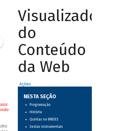
Visualizador
do
Conteúdo
da Web
Ações
NESTA SEÇÃO
ssos
Programação
tando
História
Quintas no BNDES
oito
Sextas instrumentais