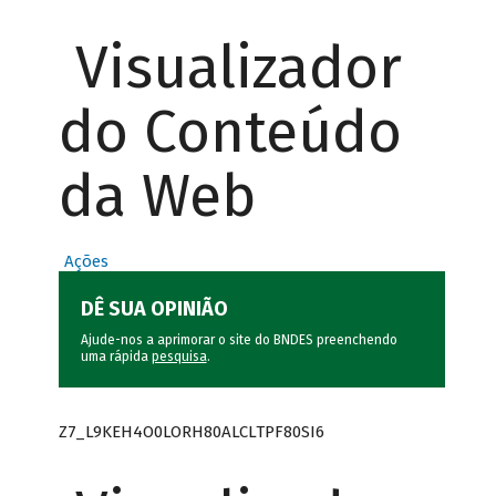
Visualizador
do Conteúdo
da Web
Ações
DÊ SUA OPINIÃO
Ajude-nos a aprimorar o site do BNDES preenchendo
uma rápida
pesquisa
.
Z7_L9KEH4O0LORH80ALCLTPF80SI6