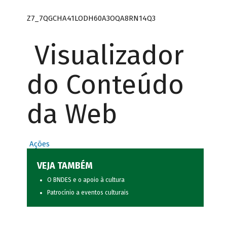
Z7_7QGCHA41LODH60A3OQA8RN14Q3
Visualizador
do Conteúdo
da Web
Ações
VEJA TAMBÉM
O BNDES e o apoio à cultura
Patrocínio a eventos culturais