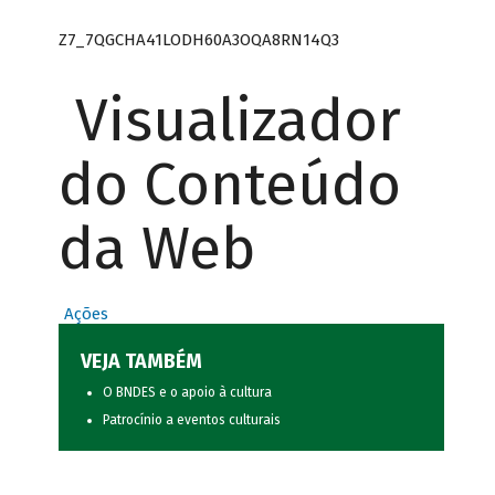
Z7_7QGCHA41LODH60A3OQA8RN14Q3
Visualizador
do Conteúdo
da Web
Ações
VEJA TAMBÉM
O BNDES e o apoio à cultura
Patrocínio a eventos culturais