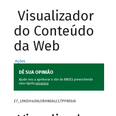
Visualizador
do Conteúdo
da Web
Ações
DÊ SUA OPINIÃO
Ajude-nos a aprimorar o site do BNDES preenchendo
uma rápida
pesquisa
.
Z7_L9KEH4O0LORH80ALCLTPF80SI6