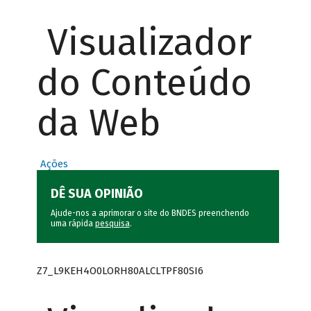
Visualizador
do Conteúdo
da Web
Ações
DÊ SUA OPINIÃO
Ajude-nos a aprimorar o site do BNDES preenchendo
uma rápida
pesquisa
.
Z7_L9KEH4O0LORH80ALCLTPF80SI6