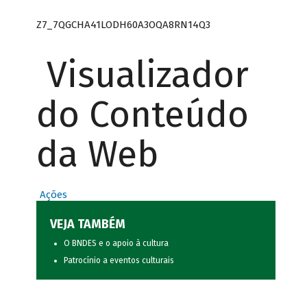
Z7_7QGCHA41LODH60A3OQA8RN14Q3
Visualizador
do Conteúdo
da Web
Ações
VEJA TAMBÉM
O BNDES e o apoio à cultura
Patrocínio a eventos culturais