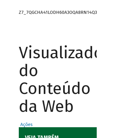
Z7_7QGCHA41LODH60A3OQA8RN14Q3
Visualizador
do
Conteúdo
da Web
Ações
VEJA TAMBÉM