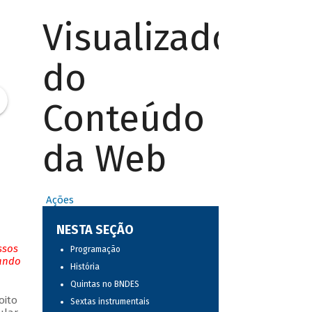
Visualizador
do
Conteúdo
da Web
Ações
NESTA SEÇÃO
ssos
Programação
tando
História
Quintas no BNDES
oito
Sextas instrumentais