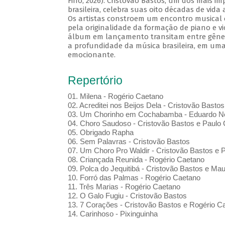
Fino, 2026). Cristovão Bastos, um dos mais i
brasileira, celebra suas oito décadas de vida
Os artistas constroem um encontro musical 
pela originalidade da formação de piano e vi
álbum em lançamento transitam entre gênero
a profundidade da música brasileira, em uma
emocionante.
Repertório
01. Milena - Rogério Caetano
02. Acreditei nos Beijos Dela - Cristovão Bastos
03. Um Chorinho em Cochabamba - Eduardo Ne
04. Choro Saudoso - Cristovão Bastos e Paulo 
05. Obrigado Rapha
06. Sem Palavras - Cristovão Bastos
07. Um Choro Pro Waldir - Cristovão Bastos e P
08. Criançada Reunida - Rogério Caetano
09. Polca do Jequitibá - Cristovão Bastos e Maur
10. Forró das Palmas - Rogério Caetano
11. Três Marias - Rogério Caetano
12. O Galo Fugiu - Cristovão Bastos
13. 7 Corações - Cristovão Bastos e Rogério C
14. Carinhoso - Pixinguinha