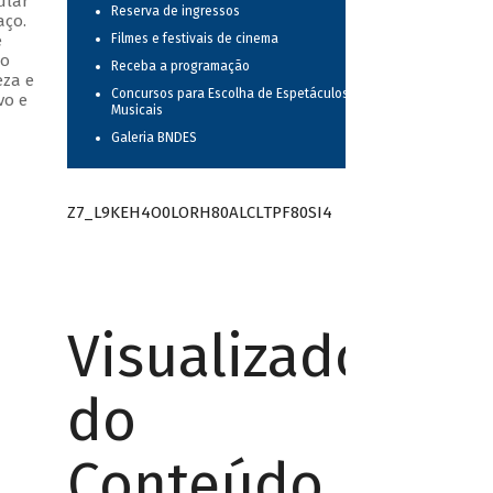
ular
Reserva de ingressos
aço.
e
Filmes e festivais de cinema
do
Receba a programação
eza e
Concursos para Escolha de Espetáculos
vo e
Musicais
Galeria BNDES
Z7_L9KEH4O0LORH80ALCLTPF80SI4
Visualizador
do
Conteúdo