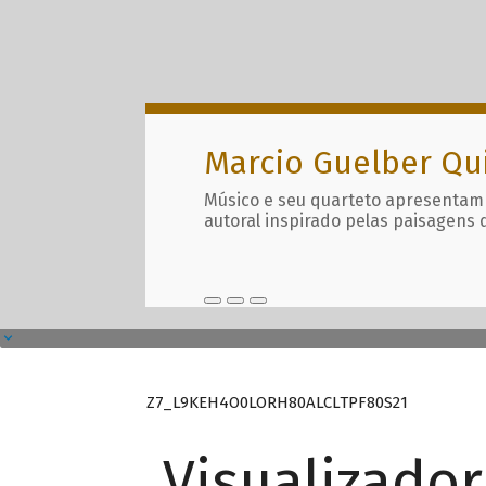
Marcio Guelber Qu
Músico e seu quarteto apresentam
autoral inspirado pelas paisagens 
Z7_L9KEH4O0LORH80ALCLTPF80S21
Visualizado