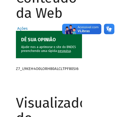
da Web
Ações
DÊ SUA OPINIÃO
Ajude-nos a aprimorar o site do BNDES
preenchendo uma rápida
pesquisa
.
Z7_L9KEH4O0LORH80ALCLTPF80SI6
Visualizador