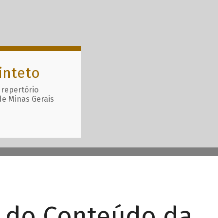
inteto
 repertório
de Minas Gerais
r do Conteúdo da