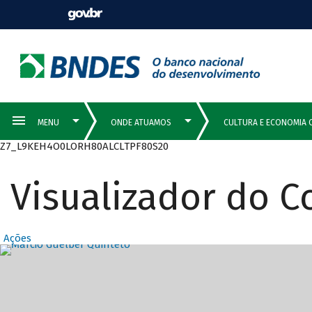
Z7_L9KEH4O0LORH80ALCLTPF80S20
Visualizador do 
Ações
Destaques Prin