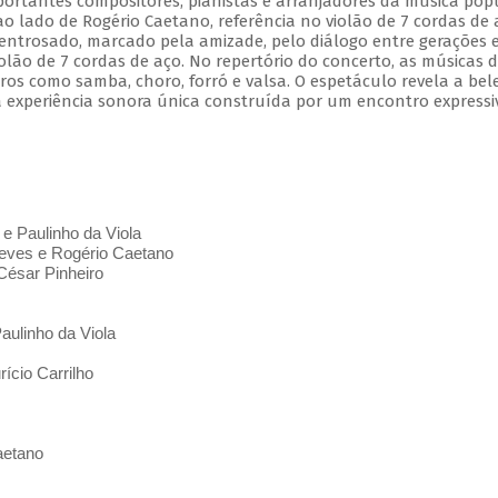
mportantes compositores, pianistas e arranjadores da música pop
 ao lado de Rogério Caetano, referência no violão de 7 cordas de 
entrosado, marcado pela amizade, pelo diálogo entre gerações 
olão de 7 cordas de aço. No repertório do concerto, as músicas 
s como samba, choro, forró e valsa. O espetáculo revela a bel
 experiência sonora única construída por um encontro expressi
 e Paulinho da Viola
ves e Rogério Caetano
César Pinheiro
aulinho da Viola
ício Carrilho
aetano