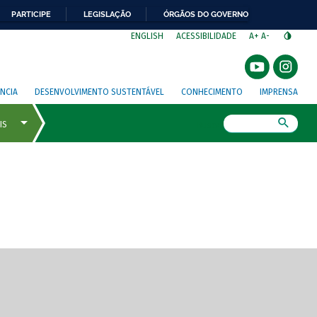
PARTICIPE
LEGISLAÇÃO
ÓRGÃOS DO GOVERNO
⁣
ENGLISH
ACESSIBILIDADE
A+
A-
NCIA
DESENVOLVIMENTO SUSTENTÁVEL
CONHECIMENTO
IMPRENSA
Busca
gem de tela