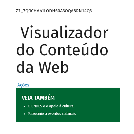
Z7_7QGCHA41LODH60A3OQA8RN14Q3
Visualizador
do Conteúdo
da Web
Ações
VEJA TAMBÉM
O BNDES e o apoio à cultura
Patrocínio a eventos culturais