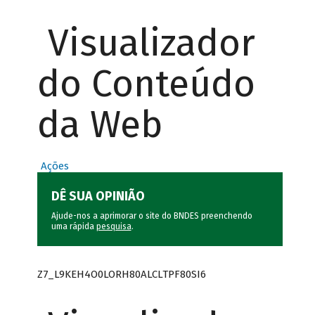
Visualizador
do Conteúdo
da Web
Ações
DÊ SUA OPINIÃO
Ajude-nos a aprimorar o site do BNDES preenchendo
uma rápida
pesquisa
.
Z7_L9KEH4O0LORH80ALCLTPF80SI6