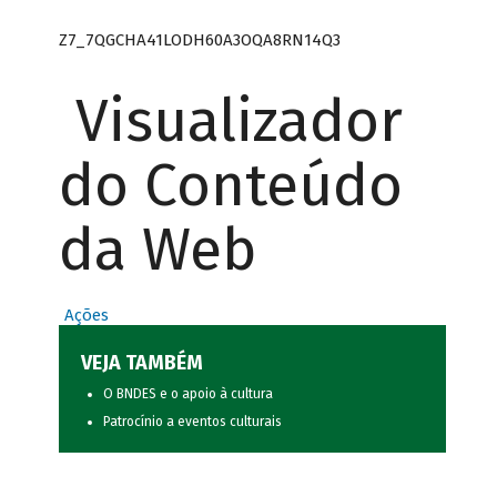
Z7_7QGCHA41LODH60A3OQA8RN14Q3
Visualizador
do Conteúdo
da Web
Ações
VEJA TAMBÉM
O BNDES e o apoio à cultura
Patrocínio a eventos culturais