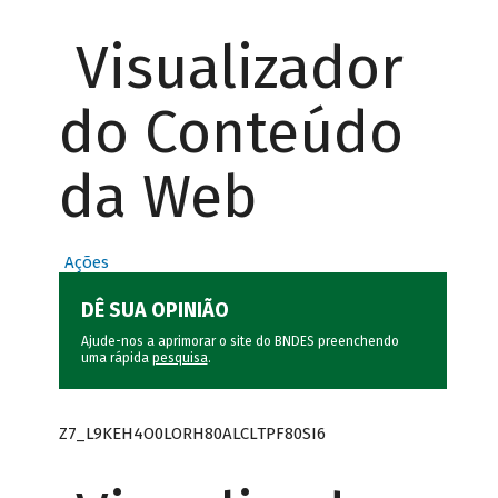
Visualizador
do Conteúdo
da Web
Ações
DÊ SUA OPINIÃO
Ajude-nos a aprimorar o site do BNDES preenchendo
uma rápida
pesquisa
.
Z7_L9KEH4O0LORH80ALCLTPF80SI6