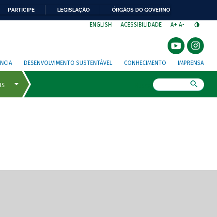
PARTICIPE
LEGISLAÇÃO
ÓRGÃOS DO GOVERNO
⁣
ENGLISH
ACESSIBILIDADE
A+
A-
NCIA
DESENVOLVIMENTO SUSTENTÁVEL
CONHECIMENTO
IMPRENSA
Busca
gem de tela