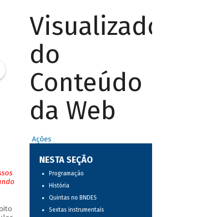
Visualizador
do
Conteúdo
da Web
Ações
NESTA SEÇÃO
ssos
Programação
tando
História
Quintas no BNDES
oito
Sextas instrumentais