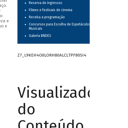
ular
Reserva de ingressos
aço.
e
Filmes e festivais de cinema
do
Receba a programação
eza e
Concursos para Escolha de Espetáculos
vo e
Musicais
Galeria BNDES
Z7_L9KEH4O0LORH80ALCLTPF80SI4
Visualizador
do
Conteúdo