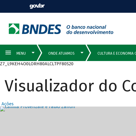
Z7_L9KEH4O0LORH80ALCLTPF80S20
Visualizador do 
Ações
Destaques Prin