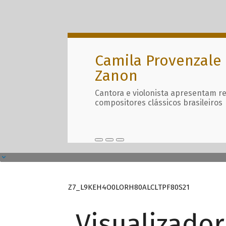
Camila Provenzale 
Zanon
Cantora e violonista apresentam r
compositores clássicos brasileiros
Z7_L9KEH4O0LORH80ALCLTPF80S21
Visualizado