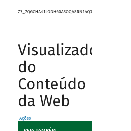
Z7_7QGCHA41LODH60A3OQA8RN14Q3
Visualizador
do
Conteúdo
da Web
Ações
VEJA TAMBÉM