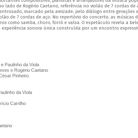
mportantes compositores, pianistas e arranjadores da música pop
 ao lado de Rogério Caetano, referência no violão de 7 cordas de 
entrosado, marcado pela amizade, pelo diálogo entre gerações 
olão de 7 cordas de aço. No repertório do concerto, as músicas 
s como samba, choro, forró e valsa. O espetáculo revela a bel
 experiência sonora única construída por um encontro expressi
 e Paulinho da Viola
ves e Rogério Caetano
César Pinheiro
aulinho da Viola
ício Carrilho
aetano