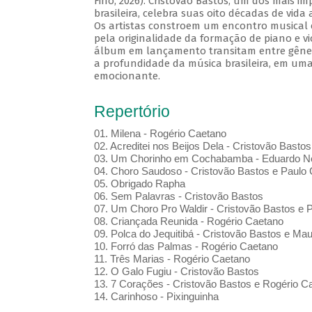
Fino, 2026). Cristovão Bastos, um dos mais i
brasileira, celebra suas oito décadas de vida
Os artistas constroem um encontro musical 
pela originalidade da formação de piano e vi
álbum em lançamento transitam entre gênero
a profundidade da música brasileira, em uma
emocionante.
Repertório
01. Milena - Rogério Caetano
02. Acreditei nos Beijos Dela - Cristovão Bastos
03. Um Chorinho em Cochabamba - Eduardo Ne
04. Choro Saudoso - Cristovão Bastos e Paulo 
05. Obrigado Rapha
06. Sem Palavras - Cristovão Bastos
07. Um Choro Pro Waldir - Cristovão Bastos e P
08. Criançada Reunida - Rogério Caetano
09. Polca do Jequitibá - Cristovão Bastos e Maur
10. Forró das Palmas - Rogério Caetano
11. Três Marias - Rogério Caetano
12. O Galo Fugiu - Cristovão Bastos
13. 7 Corações - Cristovão Bastos e Rogério C
14. Carinhoso - Pixinguinha