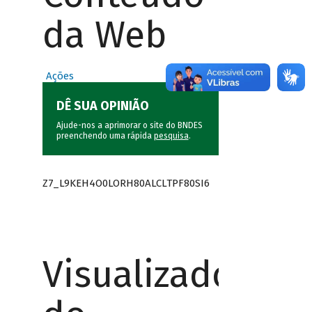
da Web
Ações
DÊ SUA OPINIÃO
Ajude-nos a aprimorar o site do BNDES
preenchendo uma rápida
pesquisa
.
Z7_L9KEH4O0LORH80ALCLTPF80SI6
Visualizador