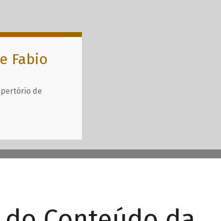
e Fabio
epertório de
r do Conteúdo da