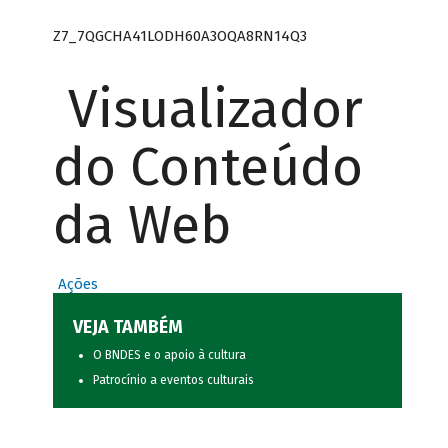
Z7_7QGCHA41LODH60A3OQA8RN14Q3
Visualizador
do Conteúdo
da Web
Ações
VEJA TAMBÉM
O BNDES e o apoio à cultura
Patrocínio a eventos culturais