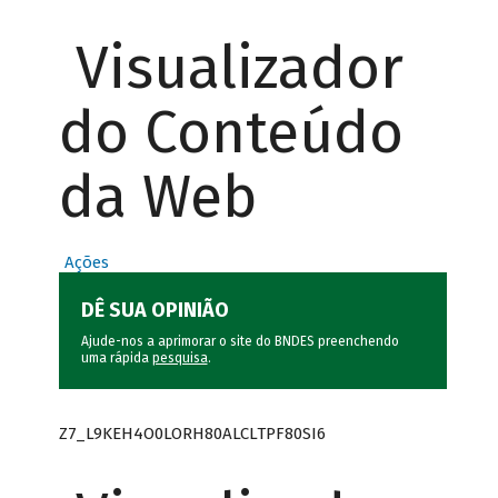
Visualizador
do Conteúdo
da Web
Ações
DÊ SUA OPINIÃO
Ajude-nos a aprimorar o site do BNDES preenchendo
uma rápida
pesquisa
.
Z7_L9KEH4O0LORH80ALCLTPF80SI6