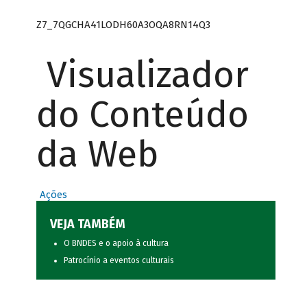
Z7_7QGCHA41LODH60A3OQA8RN14Q3
Visualizador
do Conteúdo
da Web
Ações
VEJA TAMBÉM
O BNDES e o apoio à cultura
Patrocínio a eventos culturais