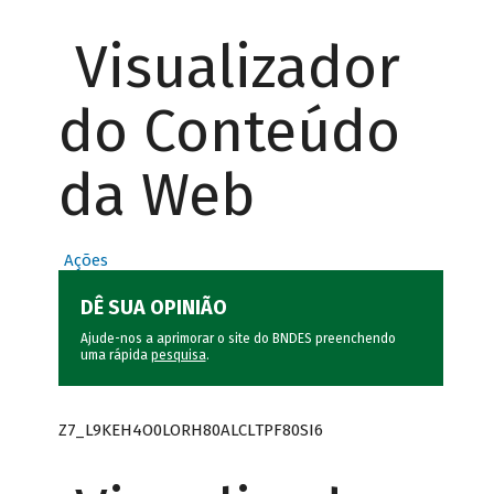
Visualizador
do Conteúdo
da Web
Ações
DÊ SUA OPINIÃO
Ajude-nos a aprimorar o site do BNDES preenchendo
uma rápida
pesquisa
.
Z7_L9KEH4O0LORH80ALCLTPF80SI6