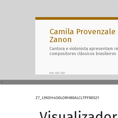
Camila Provenzale 
Zanon
Cantora e violonista apresentam r
compositores clássicos brasileiros
Z7_L9KEH4O0LORH80ALCLTPF80S21
Visualizado