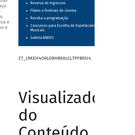
ular
Reserva de ingressos
aço.
e
Filmes e festivais de cinema
do
Receba a programação
eza e
Concursos para Escolha de Espetáculos
vo e
Musicais
Galeria BNDES
Z7_L9KEH4O0LORH80ALCLTPF80SI4
Visualizador
do
Conteúdo