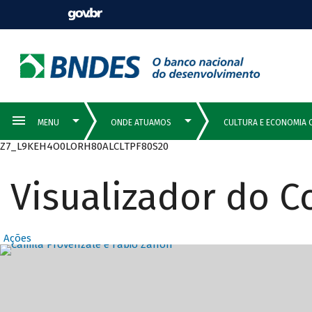
Z7_L9KEH4O0LORH80ALCLTPF80S20
Visualizador do 
Ações
Destaques Prin