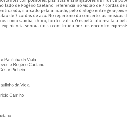
mportantes compositores, pianistas e arranjadores da música pop
 ao lado de Rogério Caetano, referência no violão de 7 cordas de 
entrosado, marcado pela amizade, pelo diálogo entre gerações 
olão de 7 cordas de aço. No repertório do concerto, as músicas 
s como samba, choro, forró e valsa. O espetáculo revela a bel
 experiência sonora única construída por um encontro expressi
 e Paulinho da Viola
ves e Rogério Caetano
César Pinheiro
aulinho da Viola
ício Carrilho
aetano