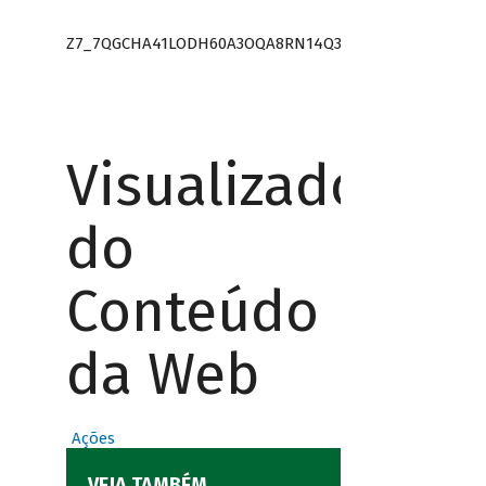
Z7_7QGCHA41LODH60A3OQA8RN14Q3
Visualizador
do
Conteúdo
da Web
Ações
VEJA TAMBÉM