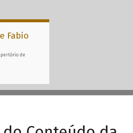
e Fabio
epertório de
r do Conteúdo da