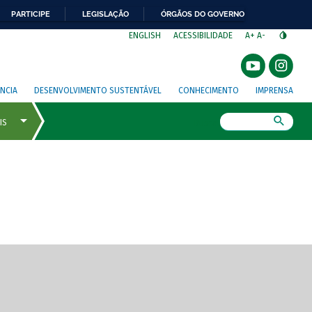
PARTICIPE
LEGISLAÇÃO
ÓRGÃOS DO GOVERNO
⁣
ENGLISH
ACESSIBILIDADE
A+
A-
NCIA
DESENVOLVIMENTO SUSTENTÁVEL
CONHECIMENTO
IMPRENSA
Busca
gem de tela