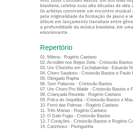
Fino, 2026). Cristovão Bastos, um dos mais i
brasileira, celebra suas oito décadas de vida
Os artistas constroem um encontro musical 
pela originalidade da formação de piano e vi
álbum em lançamento transitam entre gênero
a profundidade da música brasileira, em uma
emocionante.
Repertório
01. Milena - Rogério Caetano
02. Acreditei nos Beijos Dela - Cristovão Bastos
03. Um Chorinho em Cochabamba - Eduardo Ne
04. Choro Saudoso - Cristovão Bastos e Paulo 
05. Obrigado Rapha
06. Sem Palavras - Cristovão Bastos
07. Um Choro Pro Waldir - Cristovão Bastos e P
08. Criançada Reunida - Rogério Caetano
09. Polca do Jequitibá - Cristovão Bastos e Maur
10. Forró das Palmas - Rogério Caetano
11. Três Marias - Rogério Caetano
12. O Galo Fugiu - Cristovão Bastos
13. 7 Corações - Cristovão Bastos e Rogério C
14. Carinhoso - Pixinguinha