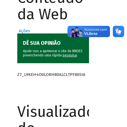
da Web
Ações
DÊ SUA OPINIÃO
Ajude-nos a aprimorar o site do BNDES
preenchendo uma rápida
pesquisa
.
Z7_L9KEH4O0LORH80ALCLTPF80SI6
Visualizador