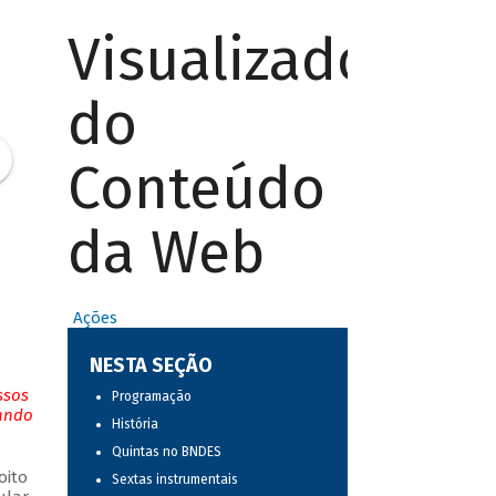
Visualizador
do
Conteúdo
da Web
Ações
NESTA SEÇÃO
ssos
Programação
tando
História
Quintas no BNDES
oito
Sextas instrumentais