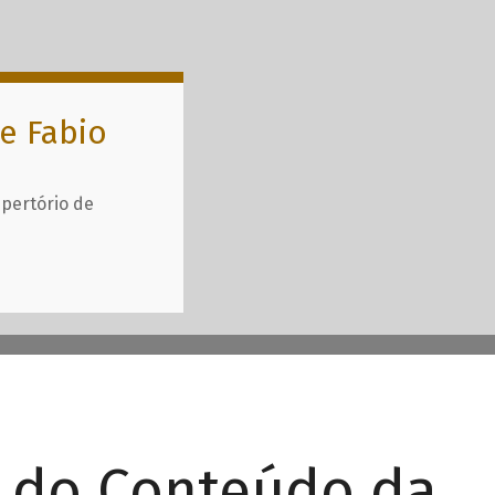
e Fabio
epertório de
r do Conteúdo da