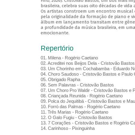
Fino, 2026). Cristovão Bastos, um dos mais i
brasileira, celebra suas oito décadas de vida
Os artistas constroem um encontro musical 
pela originalidade da formação de piano e vi
álbum em lançamento transitam entre gênero
a profundidade da música brasileira, em uma
emocionante.
Repertório
01. Milena - Rogério Caetano
02. Acreditei nos Beijos Dela - Cristovão Bastos
03. Um Chorinho em Cochabamba - Eduardo Ne
04. Choro Saudoso - Cristovão Bastos e Paulo 
05. Obrigado Rapha
06. Sem Palavras - Cristovão Bastos
07. Um Choro Pro Waldir - Cristovão Bastos e P
08. Criançada Reunida - Rogério Caetano
09. Polca do Jequitibá - Cristovão Bastos e Maur
10. Forró das Palmas - Rogério Caetano
11. Três Marias - Rogério Caetano
12. O Galo Fugiu - Cristovão Bastos
13. 7 Corações - Cristovão Bastos e Rogério C
14. Carinhoso - Pixinguinha