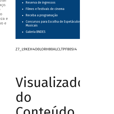
ular
Reserva de ingressos
aço.
e
Filmes e festivais de cinema
do
Receba a programação
eza e
Concursos para Escolha de Espetáculos
vo e
Musicais
Galeria BNDES
Z7_L9KEH4O0LORH80ALCLTPF80SI4
Visualizador
do
Conteúdo