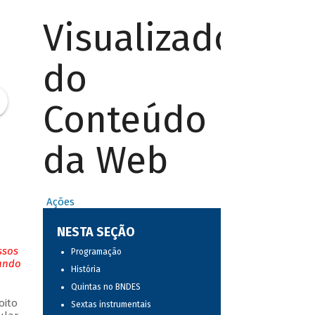
Visualizador
do
Conteúdo
da Web
Ações
NESTA SEÇÃO
ssos
Programação
tando
História
Quintas no BNDES
oito
Sextas instrumentais