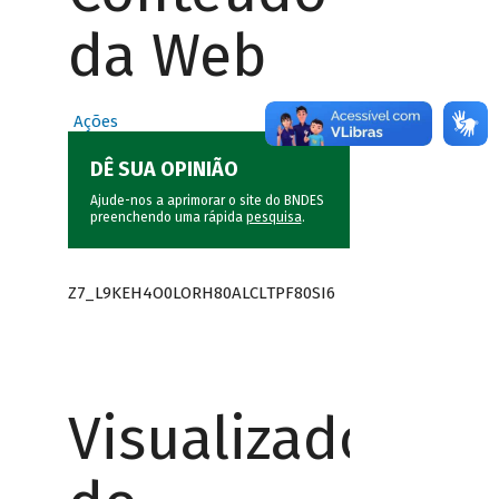
da Web
Ações
DÊ SUA OPINIÃO
Ajude-nos a aprimorar o site do BNDES
preenchendo uma rápida
pesquisa
.
Z7_L9KEH4O0LORH80ALCLTPF80SI6
Visualizador