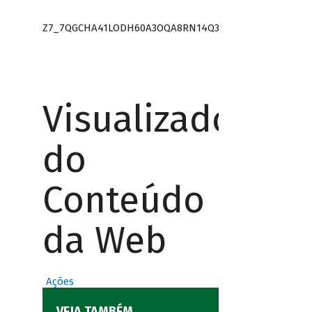
Z7_7QGCHA41LODH60A3OQA8RN14Q3
Visualizador
do
Conteúdo
da Web
Ações
VEJA TAMBÉM