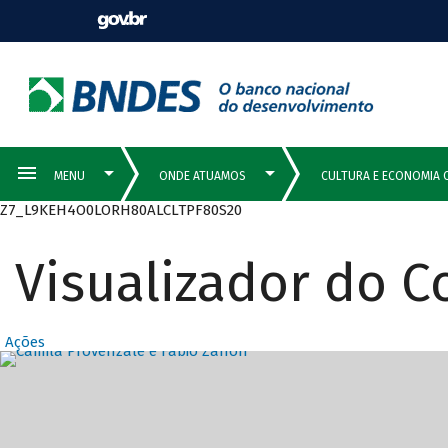
Z7_L9KEH4O0LORH80ALCLTPF80S20
Visualizador do 
Ações
Destaques Prin