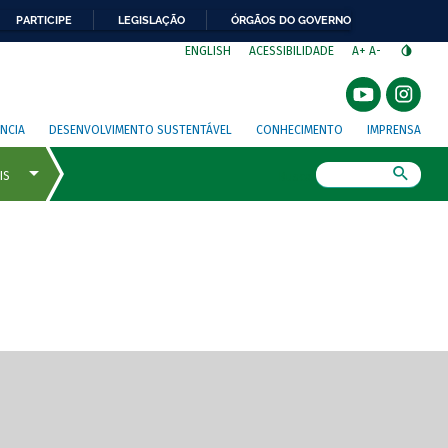
PARTICIPE
LEGISLAÇÃO
ÓRGÃOS DO GOVERNO
⁣
ENGLISH
ACESSIBILIDADE
A+
A-
NCIA
DESENVOLVIMENTO SUSTENTÁVEL
CONHECIMENTO
IMPRENSA
Busca
gem de tela