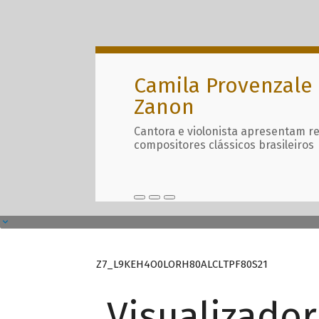
Camila Provenzale 
Zanon
Cantora e violonista apresentam r
compositores clássicos brasileiros
Z7_L9KEH4O0LORH80ALCLTPF80S21
Visualizado