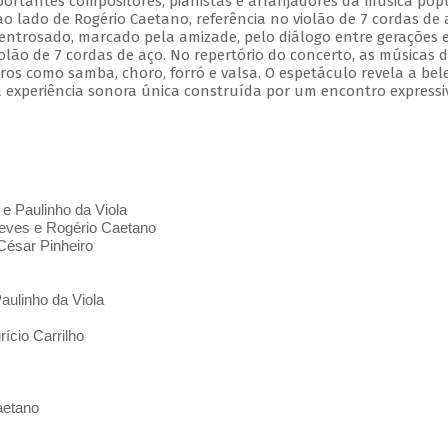
mportantes compositores, pianistas e arranjadores da música pop
 ao lado de Rogério Caetano, referência no violão de 7 cordas de 
entrosado, marcado pela amizade, pelo diálogo entre gerações 
olão de 7 cordas de aço. No repertório do concerto, as músicas 
s como samba, choro, forró e valsa. O espetáculo revela a bel
 experiência sonora única construída por um encontro expressi
 e Paulinho da Viola
ves e Rogério Caetano
César Pinheiro
aulinho da Viola
ício Carrilho
aetano