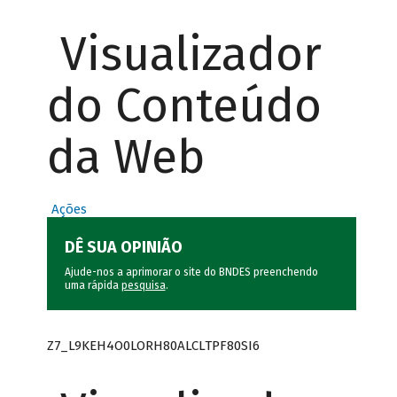
Visualizador
do Conteúdo
da Web
Ações
DÊ SUA OPINIÃO
Ajude-nos a aprimorar o site do BNDES preenchendo
uma rápida
pesquisa
.
Z7_L9KEH4O0LORH80ALCLTPF80SI6