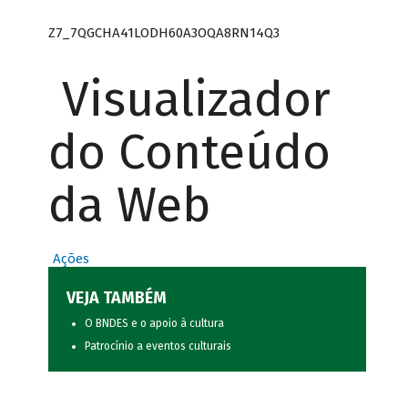
Z7_7QGCHA41LODH60A3OQA8RN14Q3
Visualizador
do Conteúdo
da Web
Ações
VEJA TAMBÉM
O BNDES e o apoio à cultura
Patrocínio a eventos culturais