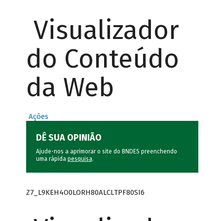
Visualizador
do Conteúdo
da Web
Ações
DÊ SUA OPINIÃO
Ajude-nos a aprimorar o site do BNDES preenchendo
uma rápida
pesquisa
.
Z7_L9KEH4O0LORH80ALCLTPF80SI6