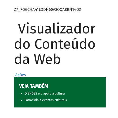
Z7_7QGCHA41LODH60A3OQA8RN14Q3
Visualizador
do Conteúdo
da Web
Ações
VEJA TAMBÉM
O BNDES e o apoio à cultura
Patrocínio a eventos culturais