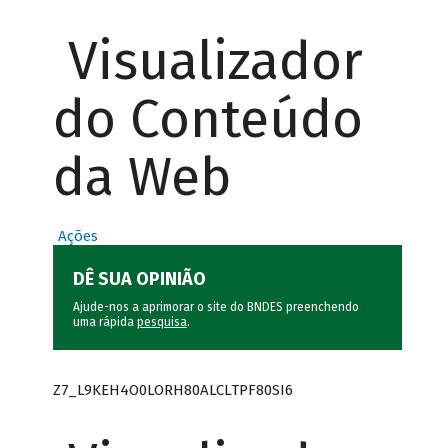
Visualizador
do Conteúdo
da Web
Ações
DÊ SUA OPINIÃO
Ajude-nos a aprimorar o site do BNDES preenchendo
uma rápida
pesquisa
.
Z7_L9KEH4O0LORH80ALCLTPF80SI6