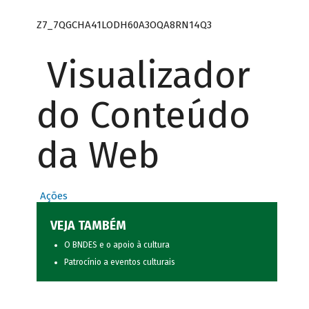
Z7_7QGCHA41LODH60A3OQA8RN14Q3
Visualizador
do Conteúdo
da Web
Ações
VEJA TAMBÉM
O BNDES e o apoio à cultura
Patrocínio a eventos culturais