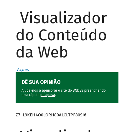
Visualizador
do Conteúdo
da Web
Ações
DÊ SUA OPINIÃO
Ajude-nos a aprimorar o site do BNDES preenchendo
uma rápida
pesquisa
.
Z7_L9KEH4O0LORH80ALCLTPF80SI6