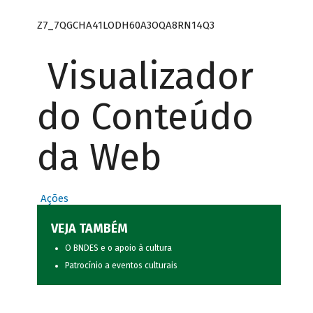
Z7_7QGCHA41LODH60A3OQA8RN14Q3
Visualizador
do Conteúdo
da Web
Ações
VEJA TAMBÉM
O BNDES e o apoio à cultura
Patrocínio a eventos culturais