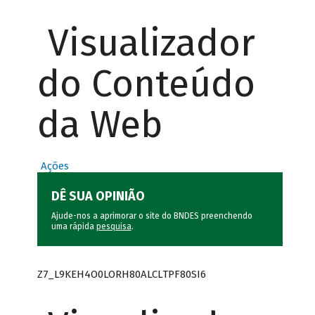
Visualizador
do Conteúdo
da Web
Ações
DÊ SUA OPINIÃO
Ajude-nos a aprimorar o site do BNDES preenchendo
uma rápida
pesquisa
.
Z7_L9KEH4O0LORH80ALCLTPF80SI6