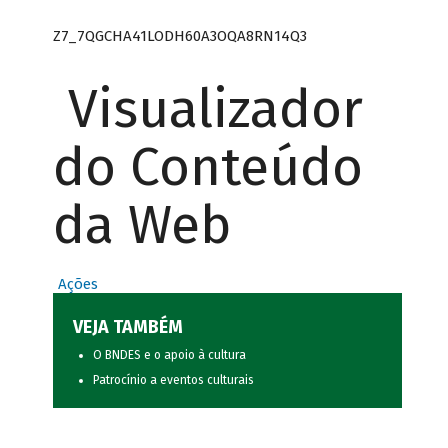
Z7_7QGCHA41LODH60A3OQA8RN14Q3
Visualizador
do Conteúdo
da Web
Ações
VEJA TAMBÉM
O BNDES e o apoio à cultura
Patrocínio a eventos culturais