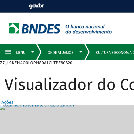
Z7_L9KEH4O0LORH80ALCLTPF80S20
Visualizador do 
Ações
Destaques Prin