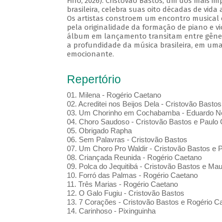
Fino, 2026). Cristovão Bastos, um dos mais i
brasileira, celebra suas oito décadas de vida
Os artistas constroem um encontro musical 
pela originalidade da formação de piano e vi
álbum em lançamento transitam entre gênero
a profundidade da música brasileira, em uma
emocionante.
Repertório
01. Milena - Rogério Caetano
02. Acreditei nos Beijos Dela - Cristovão Bastos
03. Um Chorinho em Cochabamba - Eduardo Ne
04. Choro Saudoso - Cristovão Bastos e Paulo 
05. Obrigado Rapha
06. Sem Palavras - Cristovão Bastos
07. Um Choro Pro Waldir - Cristovão Bastos e P
08. Criançada Reunida - Rogério Caetano
09. Polca do Jequitibá - Cristovão Bastos e Maur
10. Forró das Palmas - Rogério Caetano
11. Três Marias - Rogério Caetano
12. O Galo Fugiu - Cristovão Bastos
13. 7 Corações - Cristovão Bastos e Rogério C
14. Carinhoso - Pixinguinha