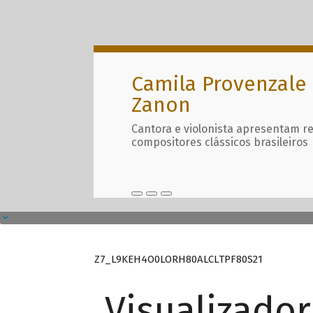
Camila Provenzale 
Zanon
Cantora e violonista apresentam r
compositores clássicos brasileiros
Z7_L9KEH4O0LORH80ALCLTPF80S21
Visualizado