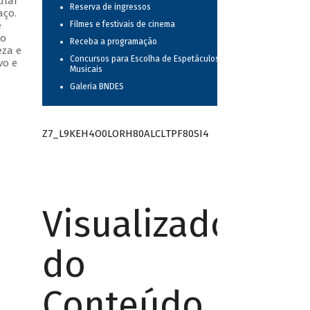
ular
Reserva de ingressos
aço.
e
Filmes e festivais de cinema
do
Receba a programação
eza e
Concursos para Escolha de Espetáculos
vo e
Musicais
Galeria BNDES
Z7_L9KEH4O0LORH80ALCLTPF80SI4
Visualizador
do
Conteúdo