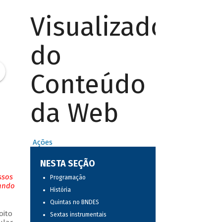
Visualizador
do
Conteúdo
da Web
Ações
NESTA SEÇÃO
ssos
Programação
tando
História
Quintas no BNDES
oito
Sextas instrumentais