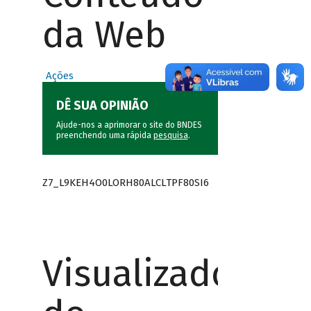
da Web
Ações
DÊ SUA OPINIÃO
Ajude-nos a aprimorar o site do BNDES
preenchendo uma rápida
pesquisa
.
Z7_L9KEH4O0LORH80ALCLTPF80SI6
Visualizador