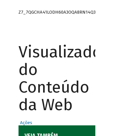
Z7_7QGCHA41LODH60A3OQA8RN14Q3
Visualizador
do
Conteúdo
da Web
Ações
VEJA TAMBÉM