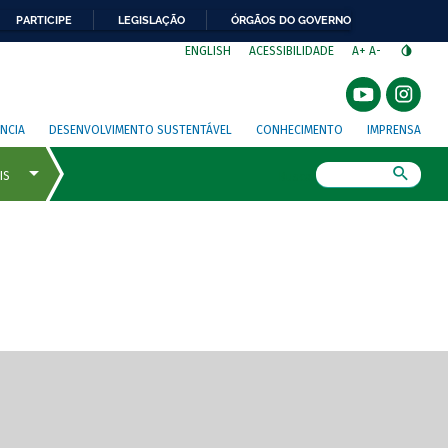
PARTICIPE
LEGISLAÇÃO
ÓRGÃOS DO GOVERNO
⁣
ENGLISH
ACESSIBILIDADE
A+
A-
NCIA
DESENVOLVIMENTO SUSTENTÁVEL
CONHECIMENTO
IMPRENSA
Busca
gem de tela