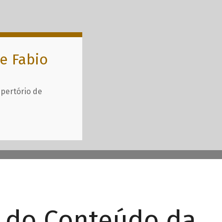
e Fabio
epertório de
r do Conteúdo da