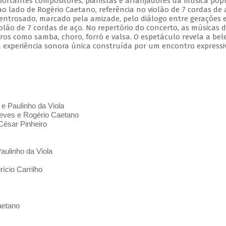
mportantes compositores, pianistas e arranjadores da música pop
 ao lado de Rogério Caetano, referência no violão de 7 cordas de 
entrosado, marcado pela amizade, pelo diálogo entre gerações 
olão de 7 cordas de aço. No repertório do concerto, as músicas 
s como samba, choro, forró e valsa. O espetáculo revela a bel
 experiência sonora única construída por um encontro expressi
 e Paulinho da Viola
ves e Rogério Caetano
César Pinheiro
aulinho da Viola
ício Carrilho
aetano