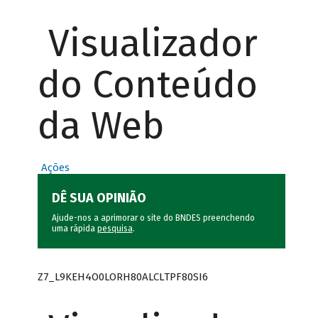
Visualizador
do Conteúdo
da Web
Ações
DÊ SUA OPINIÃO
Ajude-nos a aprimorar o site do BNDES preenchendo
uma rápida
pesquisa
.
Z7_L9KEH4O0LORH80ALCLTPF80SI6