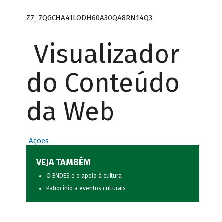
Z7_7QGCHA41LODH60A3OQA8RN14Q3
Visualizador
do Conteúdo
da Web
Ações
VEJA TAMBÉM
O BNDES e o apoio à cultura
Patrocínio a eventos culturais