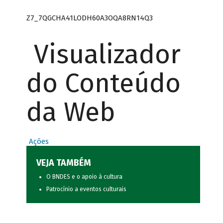
Z7_7QGCHA41LODH60A3OQA8RN14Q3
Visualizador
do Conteúdo
da Web
Ações
VEJA TAMBÉM
O BNDES e o apoio à cultura
Patrocínio a eventos culturais