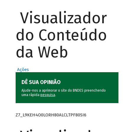
Visualizador
do Conteúdo
da Web
Ações
DÊ SUA OPINIÃO
Ajude-nos a aprimorar o site do BNDES preenchendo
uma rápida
pesquisa
.
Z7_L9KEH4O0LORH80ALCLTPF80SI6