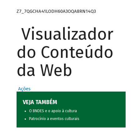
Z7_7QGCHA41LODH60A3OQA8RN14Q3
Visualizador
do Conteúdo
da Web
Ações
VEJA TAMBÉM
O BNDES e o apoio à cultura
Patrocínio a eventos culturais