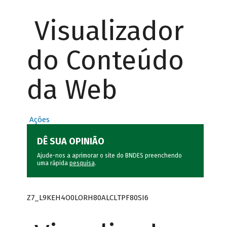
Visualizador
do Conteúdo
da Web
Ações
DÊ SUA OPINIÃO
Ajude-nos a aprimorar o site do BNDES preenchendo
uma rápida
pesquisa
.
Z7_L9KEH4O0LORH80ALCLTPF80SI6