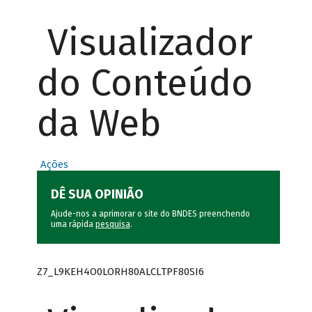
Visualizador
do Conteúdo
da Web
Ações
DÊ SUA OPINIÃO
Ajude-nos a aprimorar o site do BNDES preenchendo
uma rápida
pesquisa
.
Z7_L9KEH4O0LORH80ALCLTPF80SI6