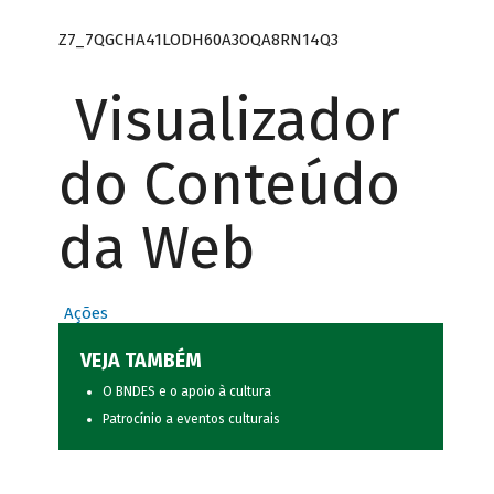
Z7_7QGCHA41LODH60A3OQA8RN14Q3
Visualizador
do Conteúdo
da Web
Ações
VEJA TAMBÉM
O BNDES e o apoio à cultura
Patrocínio a eventos culturais