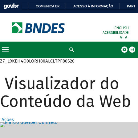
COMUNICA BR
ACESSO À INFORMAÇÃO
PARTI
ENGLISH
ACESSIBILIDADE
A+
A-
Busca
Z7_L9KEH4O0LORH80ALCLTPF80S20
Visualizador do
Conteúdo da Web
Ações
Destaques Prin