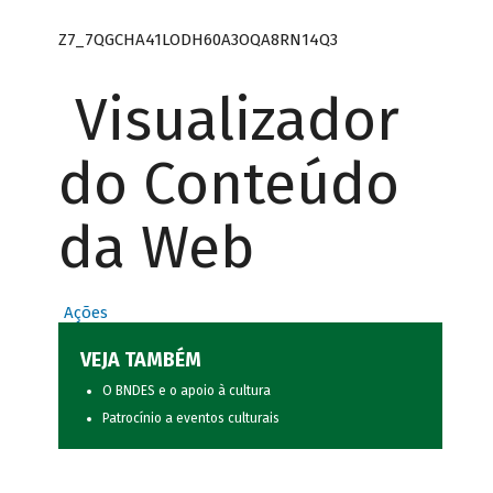
Z7_7QGCHA41LODH60A3OQA8RN14Q3
Visualizador
do Conteúdo
da Web
Ações
VEJA TAMBÉM
O BNDES e o apoio à cultura
Patrocínio a eventos culturais