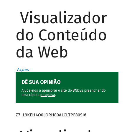
Visualizador
do Conteúdo
da Web
Ações
DÊ SUA OPINIÃO
Ajude-nos a aprimorar o site do BNDES preenchendo
uma rápida
pesquisa
.
Z7_L9KEH4O0LORH80ALCLTPF80SI6