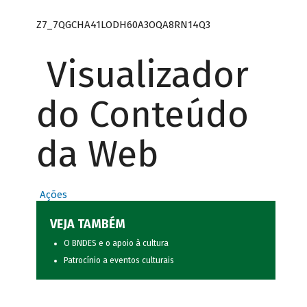
Z7_7QGCHA41LODH60A3OQA8RN14Q3
Visualizador
do Conteúdo
da Web
Ações
VEJA TAMBÉM
O BNDES e o apoio à cultura
Patrocínio a eventos culturais