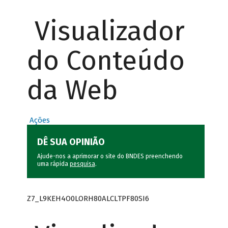
Visualizador
do Conteúdo
da Web
Ações
DÊ SUA OPINIÃO
Ajude-nos a aprimorar o site do BNDES preenchendo
uma rápida
pesquisa
.
Z7_L9KEH4O0LORH80ALCLTPF80SI6