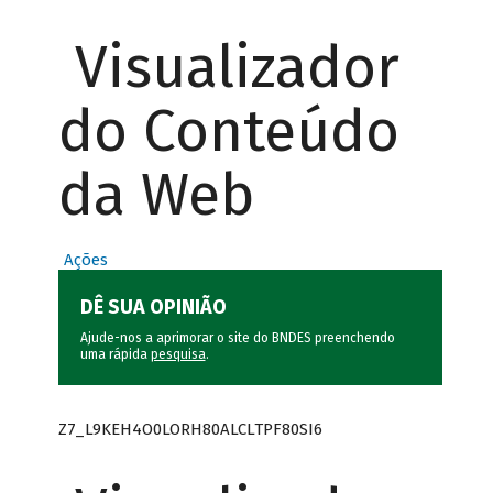
Visualizador
do Conteúdo
da Web
Ações
DÊ SUA OPINIÃO
Ajude-nos a aprimorar o site do BNDES preenchendo
uma rápida
pesquisa
.
Z7_L9KEH4O0LORH80ALCLTPF80SI6