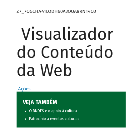
Z7_7QGCHA41LODH60A3OQA8RN14Q3
Visualizador
do Conteúdo
da Web
Ações
VEJA TAMBÉM
O BNDES e o apoio à cultura
Patrocínio a eventos culturais