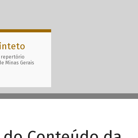
inteto
 repertório
de Minas Gerais
r do Conteúdo da