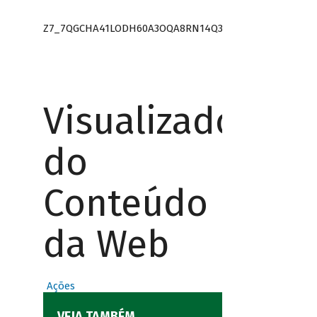
Z7_7QGCHA41LODH60A3OQA8RN14Q3
Visualizador
do
Conteúdo
da Web
Ações
VEJA TAMBÉM