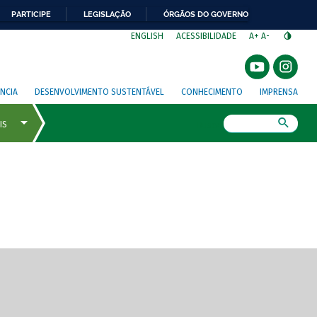
PARTICIPE
LEGISLAÇÃO
ÓRGÃOS DO GOVERNO
⁣
ENGLISH
ACESSIBILIDADE
A+
A-
NCIA
DESENVOLVIMENTO SUSTENTÁVEL
CONHECIMENTO
IMPRENSA
Busca
gem de tela