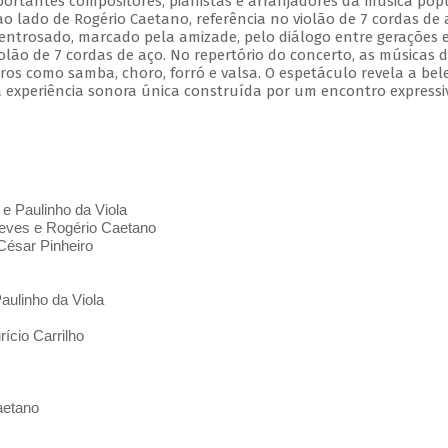
mportantes compositores, pianistas e arranjadores da música pop
 ao lado de Rogério Caetano, referência no violão de 7 cordas de 
entrosado, marcado pela amizade, pelo diálogo entre gerações 
olão de 7 cordas de aço. No repertório do concerto, as músicas 
s como samba, choro, forró e valsa. O espetáculo revela a bel
 experiência sonora única construída por um encontro expressi
 e Paulinho da Viola
ves e Rogério Caetano
César Pinheiro
aulinho da Viola
ício Carrilho
aetano