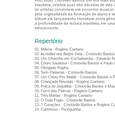
Fino, 2026). Cristovão Bastos, um dos mais i
brasileira, celebra suas oito décadas de vida
Os artistas constroem um encontro musical 
pela originalidade da formação de piano e vi
álbum em lançamento transitam entre gênero
a profundidade da música brasileira, em uma
emocionante.
Repertório
01. Milena - Rogério Caetano
02. Acreditei nos Beijos Dela - Cristovão Bastos
03. Um Chorinho em Cochabamba - Eduardo Ne
04. Choro Saudoso - Cristovão Bastos e Paulo 
05. Obrigado Rapha
06. Sem Palavras - Cristovão Bastos
07. Um Choro Pro Waldir - Cristovão Bastos e P
08. Criançada Reunida - Rogério Caetano
09. Polca do Jequitibá - Cristovão Bastos e Maur
10. Forró das Palmas - Rogério Caetano
11. Três Marias - Rogério Caetano
12. O Galo Fugiu - Cristovão Bastos
13. 7 Corações - Cristovão Bastos e Rogério C
14. Carinhoso - Pixinguinha