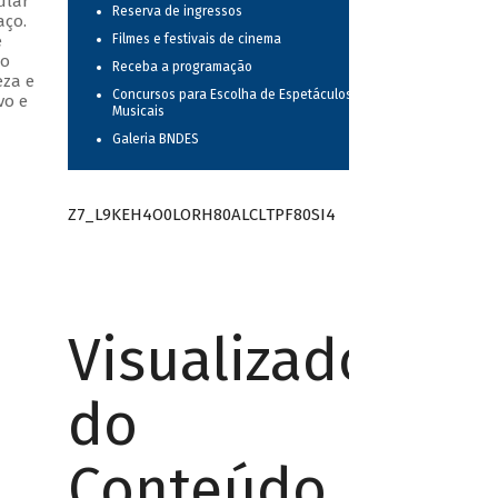
ular
Reserva de ingressos
aço.
e
Filmes e festivais de cinema
do
Receba a programação
eza e
Concursos para Escolha de Espetáculos
vo e
Musicais
Galeria BNDES
Z7_L9KEH4O0LORH80ALCLTPF80SI4
Visualizador
do
Conteúdo