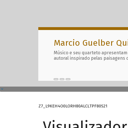
Marcio Guelber Qu
Músico e seu quarteto apresentam
autoral inspirado pelas paisagens 
Z7_L9KEH4O0LORH80ALCLTPF80S21
Visualizado