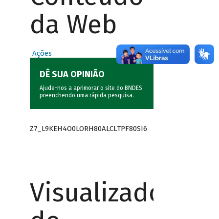
da Web
Ações
DÊ SUA OPINIÃO
Ajude-nos a aprimorar o site do BNDES
preenchendo uma rápida
pesquisa
.
Z7_L9KEH4O0LORH80ALCLTPF80SI6
Visualizador