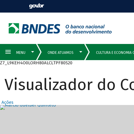
Z7_L9KEH4O0LORH80ALCLTPF80S20
Visualizador do 
Ações
Destaques Prin