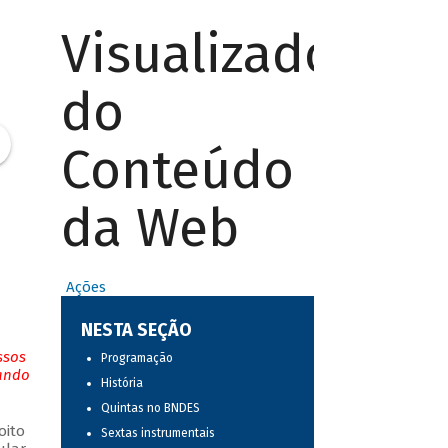
Visualizador
do
Conteúdo
da Web
Ações
NESTA SEÇÃO
ssos
Programação
tando
História
Quintas no BNDES
oito
Sextas instrumentais