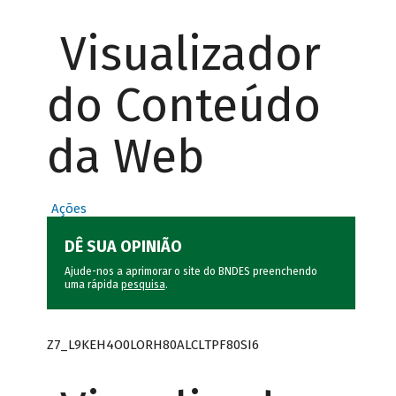
Visualizador
do Conteúdo
da Web
Ações
DÊ SUA OPINIÃO
Ajude-nos a aprimorar o site do BNDES preenchendo
uma rápida
pesquisa
.
Z7_L9KEH4O0LORH80ALCLTPF80SI6