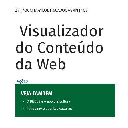
Z7_7QGCHA41LODH60A3OQA8RN14Q3
Visualizador
do Conteúdo
da Web
Ações
VEJA TAMBÉM
O BNDES e o apoio à cultura
Patrocínio a eventos culturais