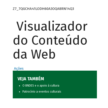
Z7_7QGCHA41LODH60A3OQA8RN14Q3
Visualizador
do Conteúdo
da Web
Ações
VEJA TAMBÉM
O BNDES e o apoio à cultura
Patrocínio a eventos culturais