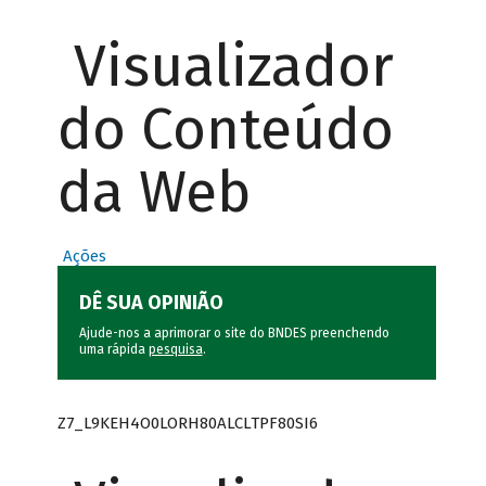
Visualizador
do Conteúdo
da Web
Ações
DÊ SUA OPINIÃO
Ajude-nos a aprimorar o site do BNDES preenchendo
uma rápida
pesquisa
.
Z7_L9KEH4O0LORH80ALCLTPF80SI6