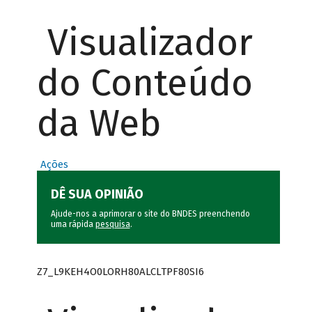
Visualizador
do Conteúdo
da Web
Ações
DÊ SUA OPINIÃO
Ajude-nos a aprimorar o site do BNDES preenchendo
uma rápida
pesquisa
.
Z7_L9KEH4O0LORH80ALCLTPF80SI6