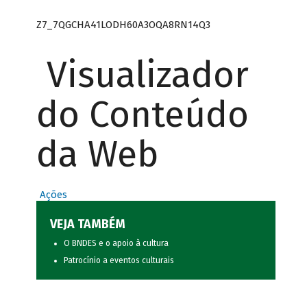
Z7_7QGCHA41LODH60A3OQA8RN14Q3
Visualizador
do Conteúdo
da Web
Ações
VEJA TAMBÉM
O BNDES e o apoio à cultura
Patrocínio a eventos culturais