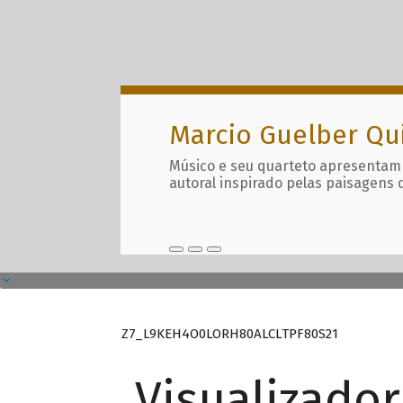
Marcio Guelber Qu
Músico e seu quarteto apresentam
autoral inspirado pelas paisagens 
Z7_L9KEH4O0LORH80ALCLTPF80S21
Visualizado