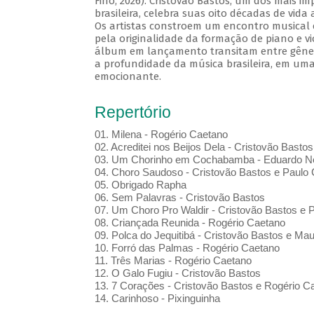
Fino, 2026). Cristovão Bastos, um dos mais i
brasileira, celebra suas oito décadas de vida
Os artistas constroem um encontro musical 
pela originalidade da formação de piano e vi
álbum em lançamento transitam entre gênero
a profundidade da música brasileira, em uma
emocionante.
Repertório
01. Milena - Rogério Caetano
02. Acreditei nos Beijos Dela - Cristovão Bastos
03. Um Chorinho em Cochabamba - Eduardo Ne
04. Choro Saudoso - Cristovão Bastos e Paulo 
05. Obrigado Rapha
06. Sem Palavras - Cristovão Bastos
07. Um Choro Pro Waldir - Cristovão Bastos e P
08. Criançada Reunida - Rogério Caetano
09. Polca do Jequitibá - Cristovão Bastos e Maur
10. Forró das Palmas - Rogério Caetano
11. Três Marias - Rogério Caetano
12. O Galo Fugiu - Cristovão Bastos
13. 7 Corações - Cristovão Bastos e Rogério C
14. Carinhoso - Pixinguinha