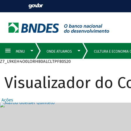
Z7_L9KEH4O0LORH80ALCLTPF80S20
Visualizador do 
Ações
Destaques Prin