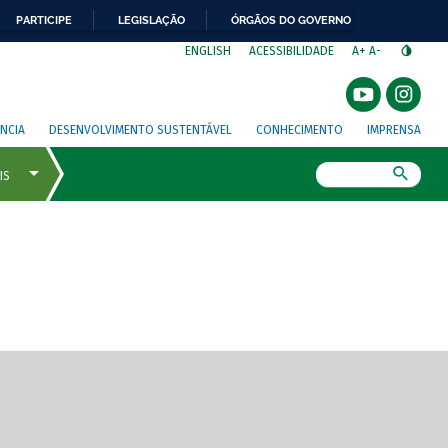
PARTICIPE
LEGISLAÇÃO
ÓRGÃOS DO GOVERNO
⁣
ENGLISH
ACESSIBILIDADE
A+
A-
NCIA
DESENVOLVIMENTO SUSTENTÁVEL
CONHECIMENTO
IMPRENSA
Busca
gem de tela