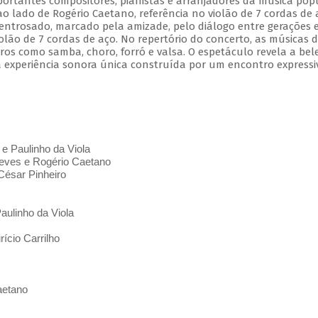
mportantes compositores, pianistas e arranjadores da música pop
 ao lado de Rogério Caetano, referência no violão de 7 cordas de 
entrosado, marcado pela amizade, pelo diálogo entre gerações 
olão de 7 cordas de aço. No repertório do concerto, as músicas 
s como samba, choro, forró e valsa. O espetáculo revela a bel
 experiência sonora única construída por um encontro expressi
 e Paulinho da Viola
ves e Rogério Caetano
César Pinheiro
aulinho da Viola
ício Carrilho
aetano