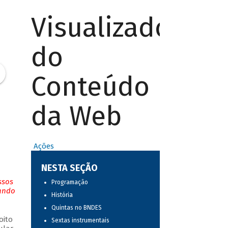
Visualizador
do
Conteúdo
da Web
Ações
NESTA SEÇÃO
ssos
Programação
tando
História
Quintas no BNDES
oito
Sextas instrumentais