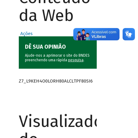
da Web
Ações
DÊ SUA OPINIÃO
Ajude-nos a aprimorar o site do BNDES
preenchendo uma rápida
pesquisa
.
Z7_L9KEH4O0LORH80ALCLTPF80SI6
Visualizador