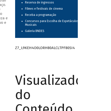
ular
Reserva de ingressos
aço.
e
Filmes e festivais de cinema
do
Receba a programação
eza e
Concursos para Escolha de Espetáculos
vo e
Musicais
Galeria BNDES
Z7_L9KEH4O0LORH80ALCLTPF80SI4
Visualizador
do
Conteúdo