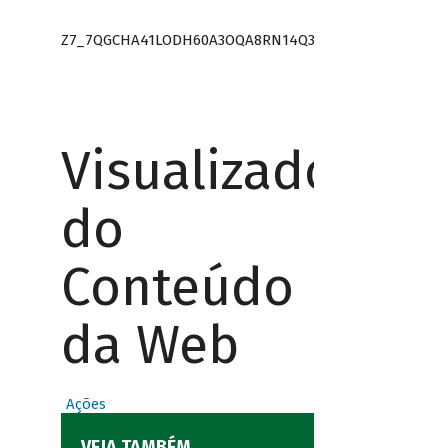
Z7_7QGCHA41LODH60A3OQA8RN14Q3
Visualizador
do
Conteúdo
da Web
Ações
VEJA TAMBÉM