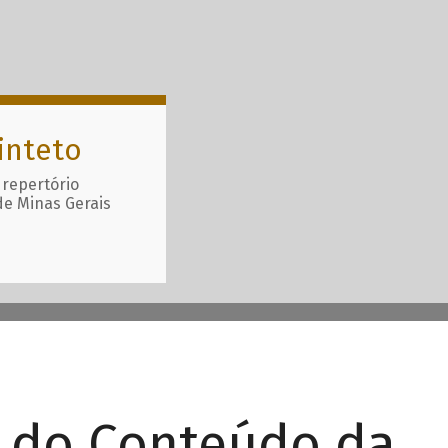
inteto
 repertório
de Minas Gerais
r do Conteúdo da