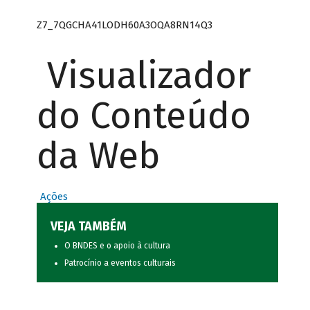
Z7_7QGCHA41LODH60A3OQA8RN14Q3
Visualizador
do Conteúdo
da Web
Ações
VEJA TAMBÉM
O BNDES e o apoio à cultura
Patrocínio a eventos culturais