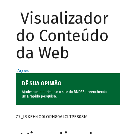
Visualizador
do Conteúdo
da Web
Ações
DÊ SUA OPINIÃO
Ajude-nos a aprimorar o site do BNDES preenchendo
uma rápida
pesquisa
.
Z7_L9KEH4O0LORH80ALCLTPF80SI6