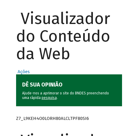
Visualizador
do Conteúdo
da Web
Ações
DÊ SUA OPINIÃO
Ajude-nos a aprimorar o site do BNDES preenchendo
uma rápida
pesquisa
.
Z7_L9KEH4O0LORH80ALCLTPF80SI6