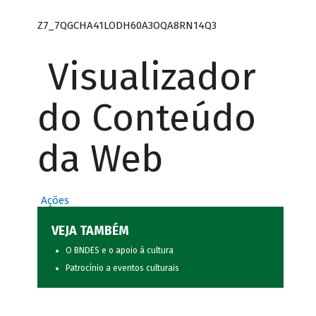
Z7_7QGCHA41LODH60A3OQA8RN14Q3
Visualizador
do Conteúdo
da Web
Ações
VEJA TAMBÉM
O BNDES e o apoio à cultura
Patrocínio a eventos culturais