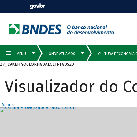
Z7_L9KEH4O0LORH80ALCLTPF80S20
Visualizador do 
Ações
Destaques Prin