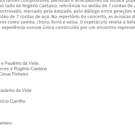
mportantes compositores, pianistas e arranjadores da música pop
 ao lado de Rogério Caetano, referência no violão de 7 cordas de 
entrosado, marcado pela amizade, pelo diálogo entre gerações 
olão de 7 cordas de aço. No repertório do concerto, as músicas 
s como samba, choro, forró e valsa. O espetáculo revela a bel
 experiência sonora única construída por um encontro expressi
 e Paulinho da Viola
ves e Rogério Caetano
César Pinheiro
aulinho da Viola
ício Carrilho
aetano