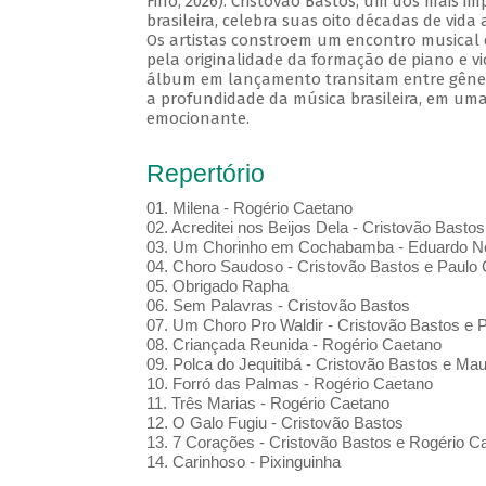
Fino, 2026). Cristovão Bastos, um dos mais i
brasileira, celebra suas oito décadas de vida
Os artistas constroem um encontro musical 
pela originalidade da formação de piano e vi
álbum em lançamento transitam entre gênero
a profundidade da música brasileira, em uma
emocionante.
Repertório
01. Milena - Rogério Caetano
02. Acreditei nos Beijos Dela - Cristovão Bastos
03. Um Chorinho em Cochabamba - Eduardo Ne
04. Choro Saudoso - Cristovão Bastos e Paulo 
05. Obrigado Rapha
06. Sem Palavras - Cristovão Bastos
07. Um Choro Pro Waldir - Cristovão Bastos e P
08. Criançada Reunida - Rogério Caetano
09. Polca do Jequitibá - Cristovão Bastos e Maur
10. Forró das Palmas - Rogério Caetano
11. Três Marias - Rogério Caetano
12. O Galo Fugiu - Cristovão Bastos
13. 7 Corações - Cristovão Bastos e Rogério C
14. Carinhoso - Pixinguinha