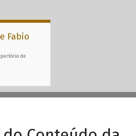
e Fabio
epertório de
r do Conteúdo da