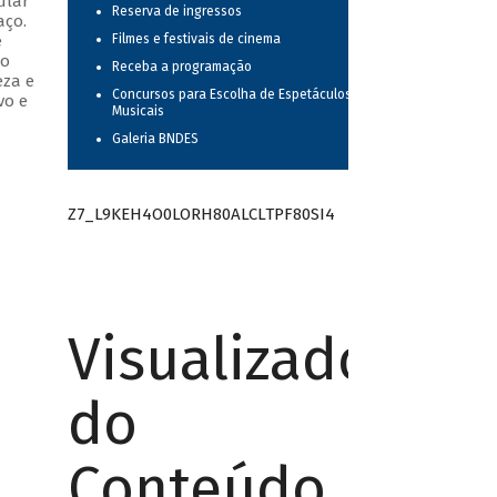
ular
Reserva de ingressos
aço.
e
Filmes e festivais de cinema
do
Receba a programação
eza e
Concursos para Escolha de Espetáculos
vo e
Musicais
Galeria BNDES
Z7_L9KEH4O0LORH80ALCLTPF80SI4
Visualizador
do
Conteúdo