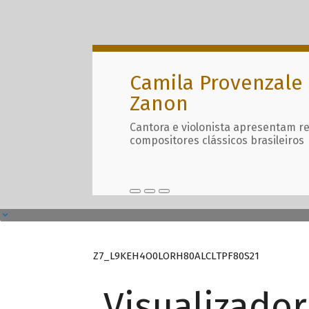
Camila Provenzale 
Zanon
Cantora e violonista apresentam r
compositores clássicos brasileiros
Z7_L9KEH4O0LORH80ALCLTPF80S21
Visualizado