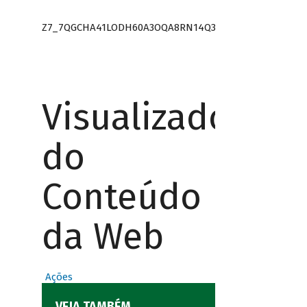
Z7_7QGCHA41LODH60A3OQA8RN14Q3
Visualizador
do
Conteúdo
da Web
Ações
VEJA TAMBÉM