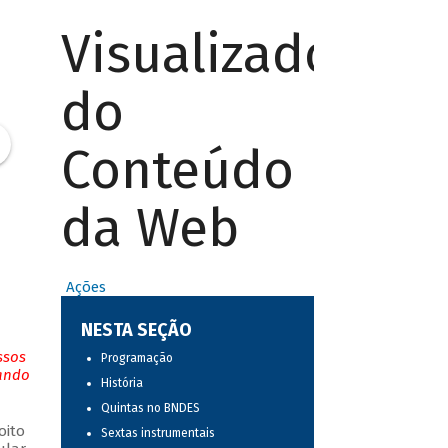
Visualizador
do
Conteúdo
da Web
Ações
NESTA SEÇÃO
ssos
Programação
tando
História
Quintas no BNDES
oito
Sextas instrumentais