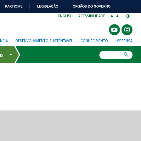
PARTICIPE
LEGISLAÇÃO
ÓRGÃOS DO GOVERNO
⁣
ENGLISH
ACESSIBILIDADE
A+
A-
NCIA
DESENVOLVIMENTO SUSTENTÁVEL
CONHECIMENTO
IMPRENSA
Busca
gem de tela