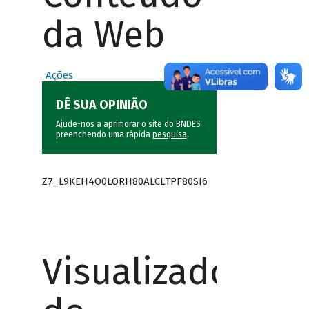
da Web
Ações
DÊ SUA OPINIÃO
Ajude-nos a aprimorar o site do BNDES
preenchendo uma rápida
pesquisa
.
Z7_L9KEH4O0LORH80ALCLTPF80SI6
Visualizador