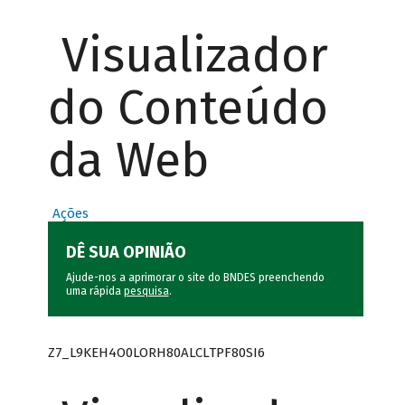
Visualizador
do Conteúdo
da Web
Ações
DÊ SUA OPINIÃO
Ajude-nos a aprimorar o site do BNDES preenchendo
uma rápida
pesquisa
.
Z7_L9KEH4O0LORH80ALCLTPF80SI6