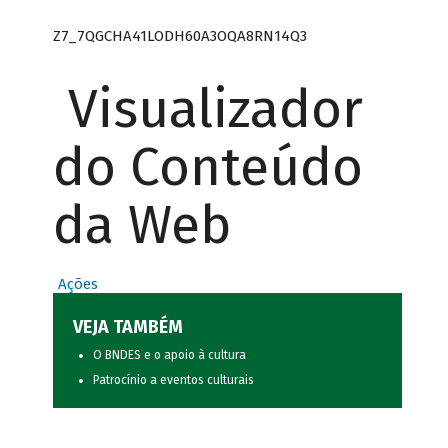
Z7_7QGCHA41LODH60A3OQA8RN14Q3
Visualizador
do Conteúdo
da Web
Ações
VEJA TAMBÉM
O BNDES e o apoio à cultura
Patrocínio a eventos culturais