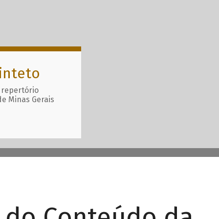
inteto
 repertório
de Minas Gerais
r do Conteúdo da