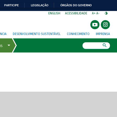
PARTICIPE
LEGISLAÇÃO
ÓRGÃOS DO GOVERNO
⁣
ENGLISH
ACESSIBILIDADE
A+
A-
NCIA
DESENVOLVIMENTO SUSTENTÁVEL
CONHECIMENTO
IMPRENSA
Busca
gem de tela