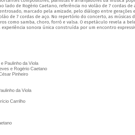
mportantes compositores, pianistas e arranjadores da música pop
 ao lado de Rogério Caetano, referência no violão de 7 cordas de 
entrosado, marcado pela amizade, pelo diálogo entre gerações 
olão de 7 cordas de aço. No repertório do concerto, as músicas 
s como samba, choro, forró e valsa. O espetáculo revela a bel
 experiência sonora única construída por um encontro expressi
 e Paulinho da Viola
ves e Rogério Caetano
César Pinheiro
aulinho da Viola
ício Carrilho
aetano