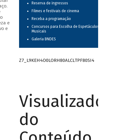
ular
Reserva de ingressos
aço.
e
Filmes e festivais de cinema
do
Receba a programação
eza e
Concursos para Escolha de Espetáculos
vo e
Musicais
Galeria BNDES
Z7_L9KEH4O0LORH80ALCLTPF80SI4
Visualizador
do
Conteúdo