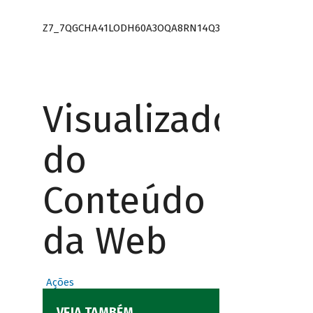
Z7_7QGCHA41LODH60A3OQA8RN14Q3
Visualizador
do
Conteúdo
da Web
Ações
VEJA TAMBÉM