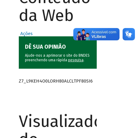
da Web
Ações
DÊ SUA OPINIÃO
Ajude-nos a aprimorar o site do BNDES
preenchendo uma rápida
pesquisa
.
Z7_L9KEH4O0LORH80ALCLTPF80SI6
Visualizador