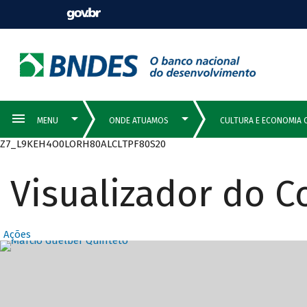
Z7_L9KEH4O0LORH80ALCLTPF80S20
Visualizador do 
Ações
Destaques Prin