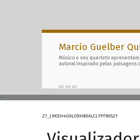
Marcio Guelber Qu
Músico e seu quarteto apresentam
autoral inspirado pelas paisagens 
Z7_L9KEH4O0LORH80ALCLTPF80S21
Visualizado