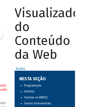
Visualizador
do
Conteúdo
da Web
Ações
NESTA SEÇÃO
ssos
Programação
tando
História
Quintas no BNDES
oito
Sextas instrumentais