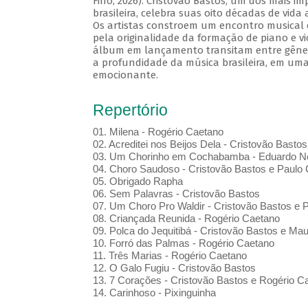
Fino, 2026). Cristovão Bastos, um dos mais i
brasileira, celebra suas oito décadas de vida
Os artistas constroem um encontro musical 
pela originalidade da formação de piano e vi
álbum em lançamento transitam entre gênero
a profundidade da música brasileira, em uma
emocionante.
Repertório
01. Milena - Rogério Caetano
02. Acreditei nos Beijos Dela - Cristovão Bastos
03. Um Chorinho em Cochabamba - Eduardo Ne
04. Choro Saudoso - Cristovão Bastos e Paulo 
05. Obrigado Rapha
06. Sem Palavras - Cristovão Bastos
07. Um Choro Pro Waldir - Cristovão Bastos e P
08. Criançada Reunida - Rogério Caetano
09. Polca do Jequitibá - Cristovão Bastos e Maur
10. Forró das Palmas - Rogério Caetano
11. Três Marias - Rogério Caetano
12. O Galo Fugiu - Cristovão Bastos
13. 7 Corações - Cristovão Bastos e Rogério C
14. Carinhoso - Pixinguinha