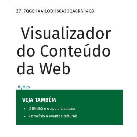
Z7_7QGCHA41LODH60A3OQA8RN14Q3
Visualizador
do Conteúdo
da Web
Ações
VEJA TAMBÉM
O BNDES e o apoio à cultura
Patrocínio a eventos culturais