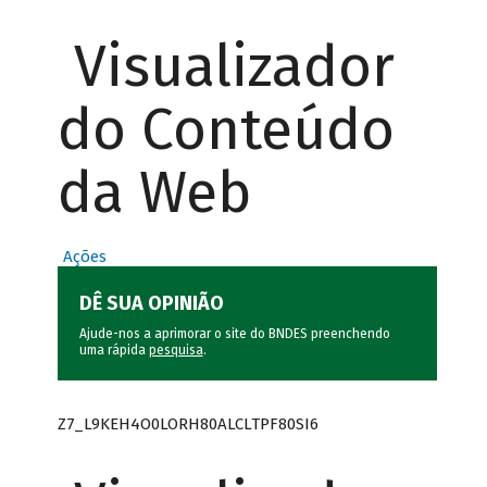
Visualizador
do Conteúdo
da Web
Ações
DÊ SUA OPINIÃO
Ajude-nos a aprimorar o site do BNDES preenchendo
uma rápida
pesquisa
.
Z7_L9KEH4O0LORH80ALCLTPF80SI6